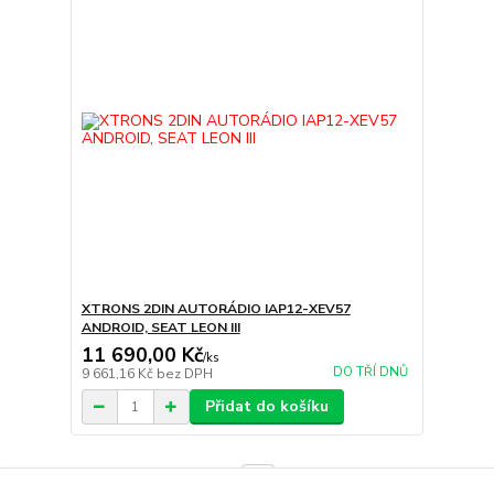
XTRONS 2DIN AUTORÁDIO IAP12-XEV57
ANDROID, SEAT LEON III
11 690,00 Kč
/
ks
DO TŘÍ DNŮ
9 661,16 Kč
bez DPH
Přidat do košíku
strana
z 1