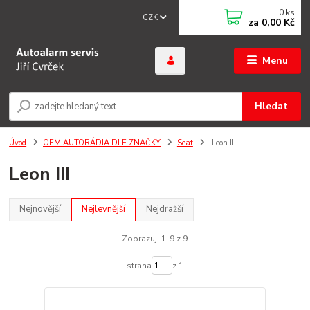
0
ks
CZK
za
0,00 Kč
Menu
Hledat
Úvod
OEM AUTORÁDIA DLE ZNAČKY
Seat
Leon III
Leon III
Nejnovější
Nejlevnější
Nejdražší
Zobrazuji 1-9 z 9
strana
z 1