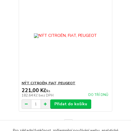
NÝT CITROËN, FIAT, PEUGEOT
221,00 Kč
/
ks
DO TŘÍ DNŮ
182,64 Kč
bez DPH
Přidat do košíku
strana
z 1
Pro základní funkčnost, zpříjemnění používání webu, analytické