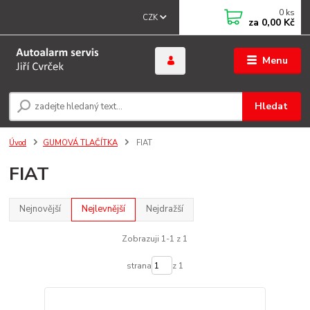
0
ks
CZK
za
0,00 Kč
Menu
Hledat
Úvod
GUMOVÁ TLAČÍTKA
FIAT
FIAT
Nejnovější
Nejlevnější
Nejdražší
Zobrazuji 1-1 z 1
strana
z 1