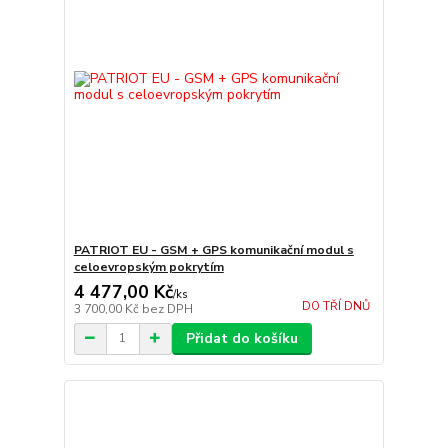
PATRIOT EU - GSM + GPS komunikační modul s
celoevropským pokrytím
4 477,00 Kč
/
ks
DO TŘÍ DNŮ
3 700,00 Kč
bez DPH
Přidat do košíku