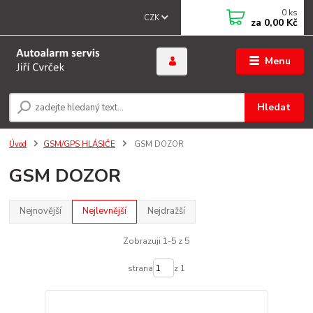
0
ks
CZK
za
0,00 Kč
Menu
Hledat
Úvod
GSM/GPS HLÁSIČE
GSM DOZOR
GSM DOZOR
Nejnovější
Nejlevnější
Nejdražší
Zobrazuji 1-5 z 5
strana
z 1