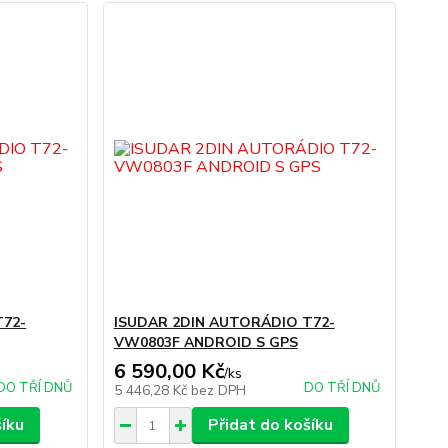
T72-
ISUDAR 2DIN AUTORÁDIO T72-
VW0803F ANDROID S GPS
6 590,00 Kč
/
ks
DO TŘÍ DNŮ
DO TŘÍ DNŮ
5 446,28 Kč
bez DPH
šíku
Přidat do košíku