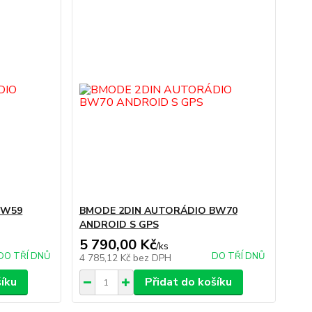
BW59
BMODE 2DIN AUTORÁDIO BW70
ANDROID S GPS
5 790,00 Kč
/
ks
DO TŘÍ DNŮ
DO TŘÍ DNŮ
4 785,12 Kč
bez DPH
šíku
Přidat do košíku