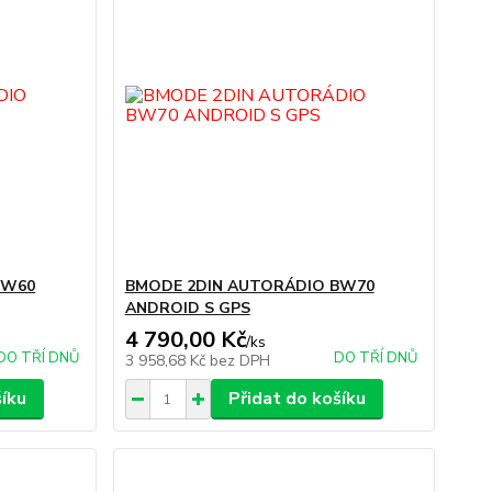
BW60
BMODE 2DIN AUTORÁDIO BW70
ANDROID S GPS
4 790,00 Kč
/
ks
DO TŘÍ DNŮ
DO TŘÍ DNŮ
3 958,68 Kč
bez DPH
šíku
Přidat do košíku