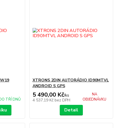
BW19
XTRONS 2DIN AUTORÁDIO ID90MTVL
ANDROID S GPS
5 490,00 Kč
NA
/
ks
DO TŘÍ DNŮ
OBJEDNÁVKU
4 537,19 Kč
bez DPH
šíku
Detail