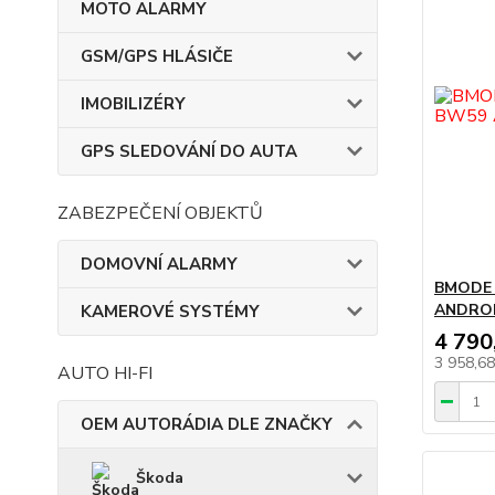
MOTO ALARMY
GSM/GPS HLÁSIČE
IMOBILIZÉRY
GPS SLEDOVÁNÍ DO AUTA
ZABEZPEČENÍ OBJEKTŮ
DOMOVNÍ ALARMY
BMODE 
ANDROI
KAMEROVÉ SYSTÉMY
4 790
3 958,6
AUTO HI-FI
OEM AUTORÁDIA DLE ZNAČKY
Škoda