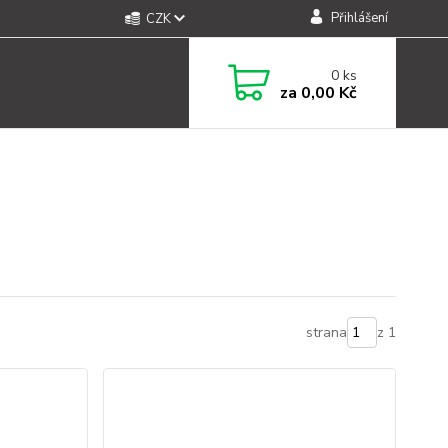
Přihlášení
CZK
0
ks
za
0,00 Kč
strana
z 1