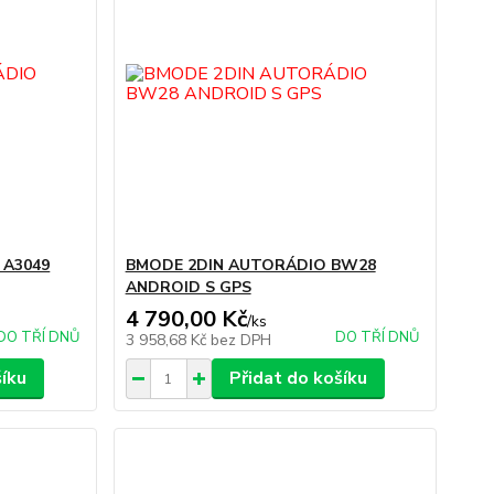
 A3049
BMODE 2DIN AUTORÁDIO BW28
ANDROID S GPS
4 790,00 Kč
/
ks
DO TŘÍ DNŮ
DO TŘÍ DNŮ
3 958,68 Kč
bez DPH
šíku
Přidat do košíku