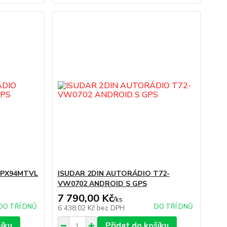
 PX94MTVL
ISUDAR 2DIN AUTORÁDIO T72-
VW0702 ANDROID S GPS
7 790,00 Kč
/
ks
DO TŘÍ DNŮ
DO TŘÍ DNŮ
6 438,02 Kč
bez DPH
šíku
Přidat do košíku