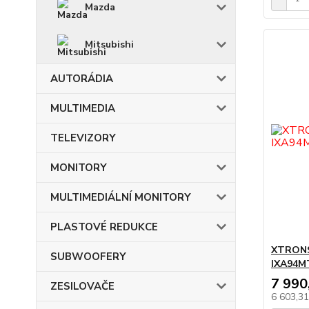
Mazda
Mitsubishi
AUTORÁDIA
MULTIMEDIA
TELEVIZORY
MONITORY
MULTIMEDIÁLNÍ MONITORY
PLASTOVÉ REDUKCE
XTRONS
SUBWOOFERY
IXA94M
7 990
ZESILOVAČE
6 603,3