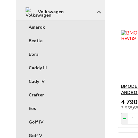
Volkswagen
Amarok
Beetle
Bora
Caddy III
Cady IV
BMODE 
ANDROI
Crafter
4 790
3 958,6
Eos
Golf IV
Golf V