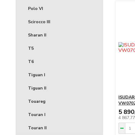
Polo VI
Scirocco III
Sharan II
T5
T6
Tiguan I
Tiguan II
ISUDAR
Touareg
VW0702
5 890
Touran I
4 867,7
Touran II