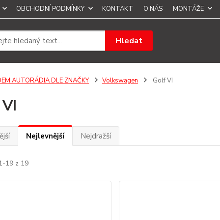
OBCHODNÍ PODMÍNKY
KONTAKT
O NÁS
MONTÁŽE
Hledat
OEM AUTORÁDIA DLE ZNAČKY
Volkswagen
Golf VI
 VI
jší
Nejlevnější
Nejdražší
1-19 z 19