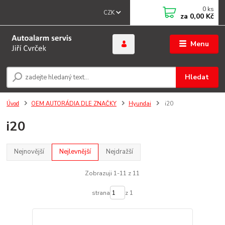
0
ks
CZK
za
0,00 Kč
Menu
Hledat
Úvod
OEM AUTORÁDIA DLE ZNAČKY
Hyundai
i20
i20
Nejnovější
Nejlevnější
Nejdražší
Zobrazuji 1-11 z 11
strana
z 1