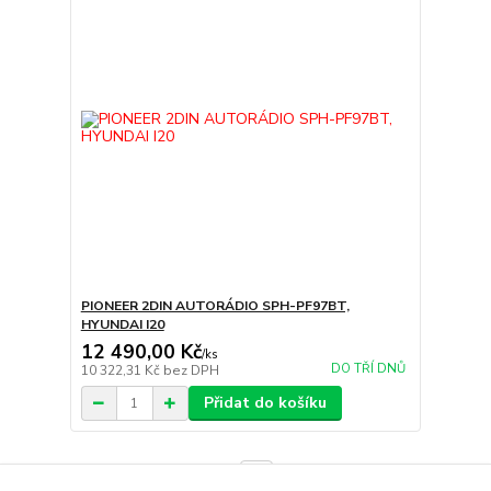
PIONEER 2DIN AUTORÁDIO SPH-PF97BT,
HYUNDAI I20
12 490,00 Kč
/
ks
DO TŘÍ DNŮ
10 322,31 Kč
bez DPH
Přidat do košíku
strana
z 1