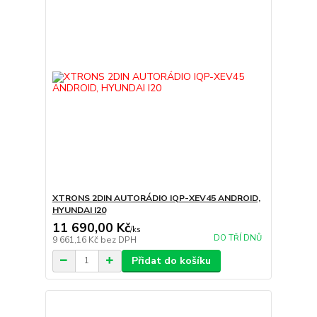
XTRONS 2DIN AUTORÁDIO IQP-XEV45 ANDROID,
HYUNDAI I20
11 690,00 Kč
/
ks
DO TŘÍ DNŮ
9 661,16 Kč
bez DPH
Přidat do košíku