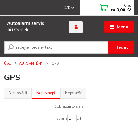
0
ks
CZK
za
0,00 Kč
Menu
Hledat
Úvod
AUTOANTÉNY
GPS
GPS
Nejnovější
Nejlevnější
Nejdražší
Zobrazuji 1-2 z 2
strana
z 1