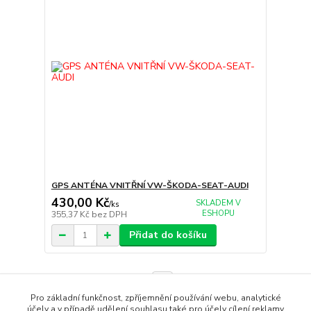
GPS ANTÉNA VNITŘNÍ VW-ŠKODA-SEAT-AUDI
430,00 Kč
SKLADEM V
/
ks
ESHOPU
355,37 Kč
bez DPH
Přidat do košíku
strana
z 1
Pro základní funkčnost, zpříjemnění používání webu, analytické
účely a v případě udělení souhlasu také pro účely cílení reklamy