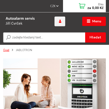
0
ks
CZK
za
0,00 Kč
Menu
Hledat
Úvod
JABLOTRON