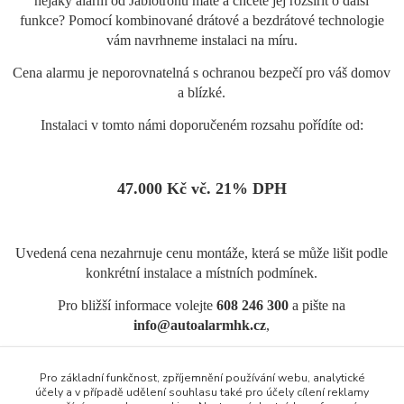
nějaký alarm od Jablotronu máte a chcete jej rozšířit o další
funkce? Pomocí kombinované drátové a bezdrátové technologie
vám navrhneme instalaci na míru.
Cena alarmu je neporovnatelná s ochranou bezpečí pro váš domov
a blízké.
Instalaci v tomto námi doporučeném rozsahu pořídíte od:
47.000 Kč vč. 21% DPH
Uvedená cena nezahrnuje cenu montáže, která se může lišit podle
konkrétní instalace a místních podmínek.
Pro bližší informace volejte
608 246 300
a pište na
info@autoalarmhk.cz
,
nebo pro nákup jednotlivých komponentů klikněte
zde.
Pro základní funkčnost, zpříjemnění používání webu, analytické
účely a v případě udělení souhlasu také pro účely cílení reklamy