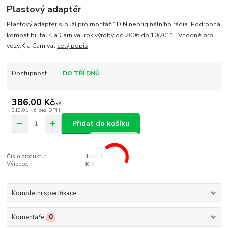
Plastový adaptér
Plastový adaptér slouží pro montáž 1DIN neoriginálního rádia. Podrobná
kompatibilita: Kia Carnival rok výroby od 2006 do 10/2011 Vhodné pro
vozy:Kia Carnival
celý popis
Dostupnost
DO TŘÍ DNŮ
386,00 Kč
/
ks
319,01 Kč
bez DPH
Přidat do košíku
Číslo produktu:
10411
Výrobce:
KIA
Kompletní specifikace
Komentáře
0