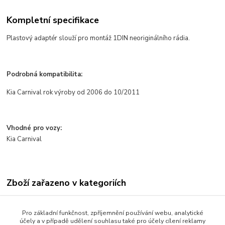
Kompletní specifikace
Plastov
ý adaptér slou
ž
í pro montá
ž 1DIN neorigin
ální
ho
rádia
.
Podrobná kompatibilita:
Kia Carnival rok výroby od 2006 do 10/2011
Vhodné pro vozy:
Kia Carnival
Zboží zařazeno v kategoriích
PLASTOVÉ REDUKCE
Pro základní funkčnost, zpříjemnění používání webu, analytické
AUTORÁDIA 1DIN
účely a v případě udělení souhlasu také pro účely cílení reklamy