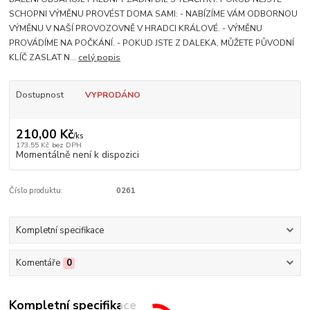
SCHOPNI VÝMĚNU PROVÉST DOMA SAMI: - NABÍZÍME VÁM ODBORNOU
VÝMĚNU V NAŠÍ PROVOZOVNĚ V HRADCI KRÁLOVÉ. - VÝMĚNU
PROVÁDÍME NA POČKÁNÍ. - POKUD JSTE Z DALEKA, MŮŽETE PŮVODNÍ
KLÍČ ZASLAT N...
celý popis
Dostupnost
VYPRODÁNO
210,00 Kč
/
ks
173,55 Kč
bez DPH
Momentálně není k dispozici
Číslo produktu:
0261
Kompletní specifikace
Komentáře
0
Kompletní specifikace