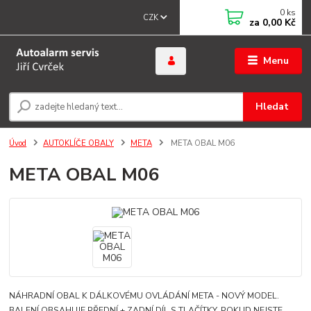
0
ks
CZK
za
0,00 Kč
Menu
Hledat
Úvod
AUTOKLÍČE OBALY
META
META OBAL M06
META OBAL M06
NÁHRADNÍ OBAL K DÁLKOVÉMU OVLÁDÁNÍ META - NOVÝ MODEL.
BALENÍ OBSAHUJE PŘEDNÍ + ZADNÍ DÍL S TLAČÍTKY. POKUD NEJSTE