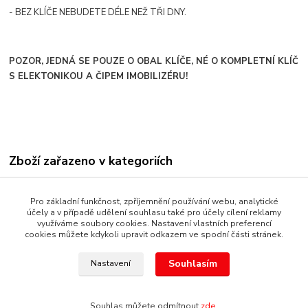
- BEZ KLÍČE NEBUDETE DÉLE NEŽ TŘI DNY.
POZOR, JEDNÁ SE POUZE O OBAL KLÍČE, NÉ O KOMPLETNÍ KLÍČ
S ELEKTONIKOU A ČIPEM IMOBILIZÉRU!
Zboží zařazeno v kategoriích
META
Pro základní funkčnost, zpříjemnění používání webu, analytické
Obaly + poutka
účely a v případě udělení souhlasu také pro účely cílení reklamy
využíváme soubory cookies. Nastavení vlastních preferencí
cookies můžete kdykoli upravit odkazem ve spodní části stránek.
Souhlasím
Nastavení
Copyright © 1987 - 2022 autoalarmyhk.cz Jiří Cvrček, Autoalarm
servis HK +420608246300
Souhlas můžete odmítnout
zde
.