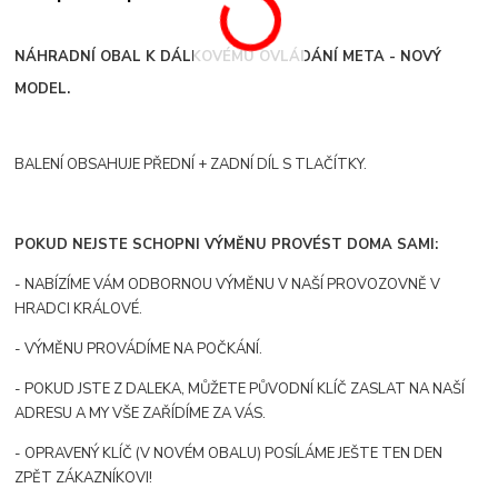
NÁHRADNÍ OBAL K DÁLKOVÉMU OVLÁDÁNÍ META - NOVÝ
MODEL.
BALENÍ OBSAHUJE PŘEDNÍ + ZADNÍ DÍL S TLAČÍTKY.
POKUD NEJSTE SCHOPNI VÝMĚNU PROVÉST DOMA SAMI:
- NABÍZÍME VÁM ODBORNOU VÝMĚNU V NAŠÍ PROVOZOVNĚ V
HRADCI KRÁLOVÉ.
- VÝMĚNU PROVÁDÍME NA POČKÁNÍ.
- POKUD JSTE Z DALEKA, MŮŽETE PŮVODNÍ KLÍČ ZASLAT NA NAŠÍ
ADRESU A MY VŠE ZAŘÍDÍME ZA VÁS.
- OPRAVENÝ KLÍČ (V NOVÉM OBALU) POSÍLÁME JEŠTE TEN DEN
ZPĚT ZÁKAZNÍKOVI!