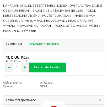
NÁHRADNÍ OBAL KLÍČE SEAT STARŠÍ MODELY - DVĚ TLAČÍTKA. BALENÍ
OBSAHUJE PŘEDNÍ + ZADNÍ DÍL S DRŽÁKEM BATERIÍ 1620. POKUD
NEJSTE SCHOPNI VÝMĚNU PROVÉST DOMA SAMI: - NABÍZÍME VÁM
ODBORNOU VÝMĚNU V NAŠÍ PROVOZOVNĚ V HRADCI KRÁLOVÉ. -
VÝMĚNU PROVÁDÍME NA POČKÁNÍ. - POKUD JSTE Z DALEKA, MŮŽETE
PŮVODNÍ K...
celý popis
Dostupnost
SKLADEM V ESHOPU
450,00 Kč
/
ks
371,90 Kč
bez DPH
Přidat do košíku
Číslo produktu:
ATK0402
Výrobce:
SEAT
Kompletní specifikace