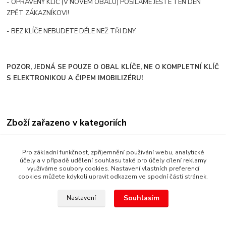
- OPRAVENÝ KLÍČ (V NOVÉM OBALU) POSÍLÁME JEŠTE TEN DEN
ZPĚT ZÁKAZNÍKOVI!
- BEZ KLÍČE NEBUDETE DÉLE NEŽ TŘI DNY.
POZOR, JEDNÁ SE POUZE O OBAL KLÍČE, NE O KOMPLETNÍ KLÍČ
S ELEKTRONIKOU A ČIPEM IMOBILIZÉRU!
Zboží zařazeno v kategoriích
AUTOKLÍČE OBALY
Pro základní funkčnost, zpříjemnění používání webu, analytické
SEAT
účely a v případě udělení souhlasu také pro účely cílení reklamy
využíváme soubory cookies. Nastavení vlastních preferencí
cookies můžete kdykoli upravit odkazem ve spodní části stránek.
Souhlasím
Nastavení
Copyright © 1987 - 2022 autoalarmyhk.cz Jiří Cvrček, Autoalarm
servis HK +420608246300