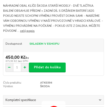
NÁHRADNÍ OBAL KLÍČE ŠKODA STARŠÍ MODELY - DVĚ TLAČÍTKA.
BALENÍ OBSAHUJE PŘEDNÍ + ZADNÍ DÍL S DRŽÁKEM BATERIÍ 1620.
POKUD NEJSTE SCHOPNI VÝMĚNU PROVÉST DOMA SAMI: - NABÍZÍME
VÁM ODBORNOU VÝMĚNU V NAŠÍ PROVOZOVNĚ V HRADCI KRÁLOVÉ. -
VÝMĚNU PROVÁDÍME NA POČKÁNÍ. - POKUD JSTE Z DALEKA, MŮŽETE
PŮVODNÍ ...
celý popis
Dostupnost
SKLADEM V ESHOPU
450,00 Kč
/
ks
371,90 Kč
bez DPH
Přidat do košíku
Číslo produktu:
ATK0394
Výrobce:
ŠKODA
Kompletní specifikace