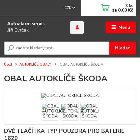
0
ks
CZK
za
0,00 Kč
Menu
Hledat
Úvod
AUTOKLÍČE OBALY
OBAL AUTOKLÍČE ŠKODA
OBAL AUTOKLÍČE ŠKODA
DVĚ TLAČÍTKA TYP POUZDRA PRO BATERIE
1620