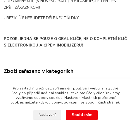
- OPRAVENÝ KLÍČ (V NOVÉM OBALU) POSÍLÁME JEŠTE TEN DEN
ZPĚT ZÁKAZNÍKOVI!
- BEZ KLÍČE NEBUDETE DÉLE NEŽ TŘI DNY.
POZOR, JEDNÁ SE POUZE O OBAL KLÍČE, NE O KOMPLETNÍ KLÍČ
S ELEKTRONIKOU A ČIPEM IMOBILIZÉRU!
Zboží zařazeno v kategoriích
AUTOKLÍČE OBALY
Pro základní funkčnost, zpříjemnění používání webu, analytické
ŠKODA
účely a v případě udělení souhlasu také pro účely cílení reklamy
využíváme soubory cookies. Nastavení vlastních preferencí
cookies můžete kdykoli upravit odkazem ve spodní části stránek.
Souhlasím
Nastavení
Copyright © 1987 - 2022 autoalarmyhk.cz Jiří Cvrček, Autoalarm
servis HK +420608246300