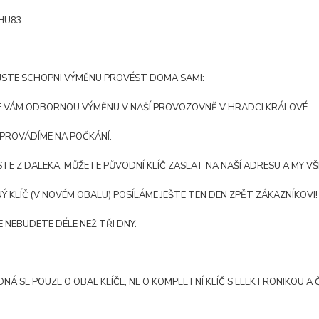
 HU83
JSTE SCHOPNI VÝMĚNU PROVÉST DOMA SAMI:
ME VÁM ODBORNOU VÝMĚNU V NAŠÍ PROVOZOVNĚ V HRADCI KRÁLOVÉ.
 PROVÁDÍME NA POČKÁNÍ.
STE Z DALEKA, MŮŽETE PŮVODNÍ KLÍČ ZASLAT NA NAŠÍ ADRESU A MY VŠ
Ý KLÍČ (V NOVÉM OBALU) POSÍLÁME JEŠTE TEN DEN ZPĚT ZÁKAZNÍKOVI!
ČE NEBUDETE DÉLE NEŽ TŘI DNY.
DNÁ SE POUZE O OBAL KLÍČE, NE O KOMPLETNÍ KLÍČ S ELEKTRONIKOU A Č