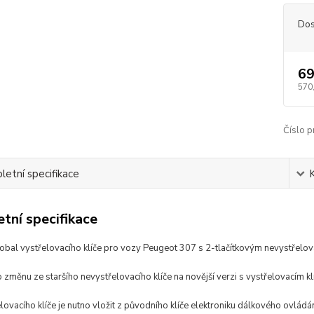
Dos
69
570
Číslo p
etní specifikace
tní specifikace
 obal vystřelovacího klíče pro vozy Peugeot 307 s 2-tlačítkovým nevystřelov
o změnu ze staršího nevystřelovacího klíče na novější verzi s vystřelovacím k
lovacího klíče je nutno vložit z původního klíče elektroniku dálkového ovládán