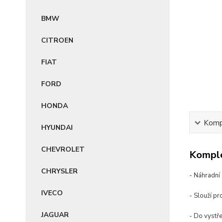
BMW
CITROEN
FIAT
FORD
HONDA
Kompl
HYUNDAI
CHEVROLET
Komple
CHRYSLER
- Náhradní
IVECO
- Slouží pr
JAGUAR
- Do vystře