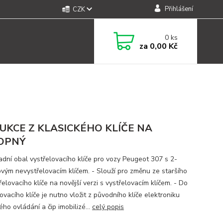
Přihlášení
CZK
0
ks
za
0,00 Kč
UKCE Z KLASICKÉHO KLÍČE NA
OPNÝ
adní obal vystřelovacího klíče pro vozy Peugeot 307 s 2-
kovým nevystřelovacím klíčem. - Slouží pro změnu ze staršího
elovacího klíče na novější verzi s vystřelovacím klíčem. - Do
ovacího klíče je nutno vložit z původního klíče elektroniku
ho ovládání a čip imobilizé...
celý popis