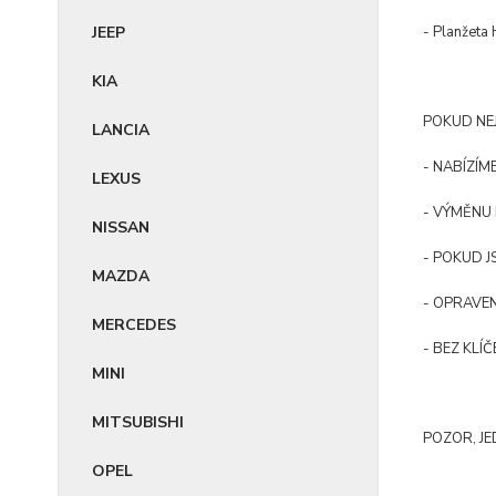
JEEP
- Planžeta
KIA
POKUD NE
LANCIA
- NABÍZÍ
LEXUS
- VÝMĚNU
NISSAN
- POKUD J
MAZDA
- OPRAVEN
MERCEDES
- BEZ KLÍ
MINI
MITSUBISHI
POZOR, JE
OPEL