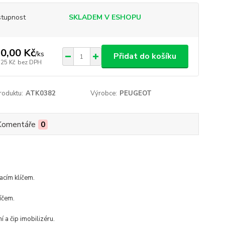
tupnost
SKLADEM V ESHOPU
0,00 Kč
/
ks
Přidat do košíku
,25 Kč
bez DPH
roduktu:
ATK0382
Výrobce:
PEUGEOT
Komentáře
0
acím klíčem.
líčem.
í a čip imobilizéru.