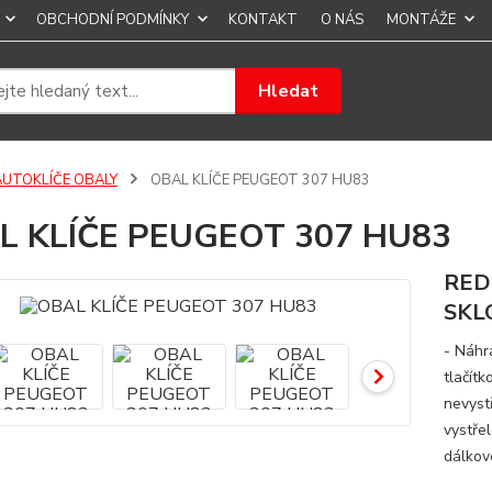
OBCHODNÍ PODMÍNKY
KONTAKT
O NÁS
MONTÁŽE
Hledat
AUTOKLÍČE OBALY
OBAL KLÍČE PEUGEOT 307 HU83
L KLÍČE PEUGEOT 307 HU83
RED
SKL
- Náhr
tlačít
nevystř
vystřel
dálkové