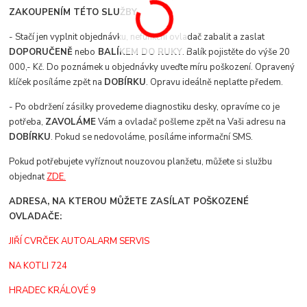
ZAKOUPENÍM TÉTO SLUŽBY.
- Stačí jen vyplnit objednávku, nefunkční ovladač zabalit a zaslat
DOPORUČENĚ
nebo
BALÍKEM DO RUKY
. Balík pojistěte do výše 20
000,- Kč. Do poznámek u objednávky uveďte míru poškození. Opravený
klíček posíláme zpět na
DOBÍRKU
. Opravu ideálně neplaťte předem.
- Po obdržení zásilky provedeme diagnostiku desky, opravíme co je
potřeba,
ZAVOLÁME
Vám a ovladač pošleme zpět na Vaši adresu na
DOBÍRKU
. Pokud se nedovoláme, posíláme informační SMS.
Pokud potřebujete vyříznout nouzovou planžetu, můžete si službu
objednat
ZDE.
ADRESA, NA KTEROU MŮŽETE ZASÍLAT POŠKOZENÉ
OVLADAČE:
JIŘÍ CVRČEK AUTOALARM SERVIS
NA KOTLI 724
HRADEC KRÁLOVÉ 9