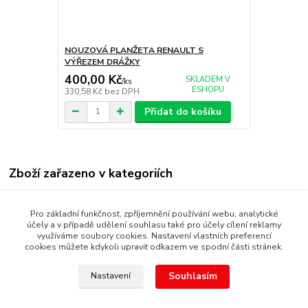
NOUZOVÁ PLANŽETA RENAULT S
VÝŘEZEM DRÁŽKY
400,00 Kč
SKLADEM V
/
ks
ESHOPU
330,58 Kč
bez DPH
Přidat do košíku
Zboží zařazeno v kategoriích
AUTOKLÍČE OPRAVY
Pro základní funkčnost, zpříjemnění používání webu, analytické
RENAULT
účely a v případě udělení souhlasu také pro účely cílení reklamy
využíváme soubory cookies. Nastavení vlastních preferencí
cookies můžete kdykoli upravit odkazem ve spodní části stránek.
Souhlasím
Nastavení
Copyright © 1987 - 2022 autoalarmyhk.cz Jiří Cvrček, Autoalarm
servis HK +420608246300