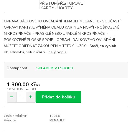
OPRAVA DÁLKOVÉHO OVLÁDÁNÍ RENAULT MEGANE III: - SOUČÁSTÍ
OPRAVY KARTY JE VÝMĚNA OBALU KARTY ZA NOVÝ! - POŠKOZENÉ
MIKROSPÍNAČE. - PRASKLÉ NEBO UPADLÉ MIKROSPÍNAČE. -
POŠKOZENÉ PLOŠNÉ SPOJE. OPRAVU DÁLKOVÉHO OVLÁDÁNÍ
MŮŽETE OBJEDNAT ZAKOUPENÍM TÉTO SLUŽBY. - Stačí jen vyplnit
objednávku, nefunkční o...
celý popis
Dostupnost
SKLADEM V ESHOPU
1 300,00 Kč
/
ks
1 074,38 Kč
bez DPH
Přidat do košíku
Číslo produktu:
10016
Výrobce:
RENAULT