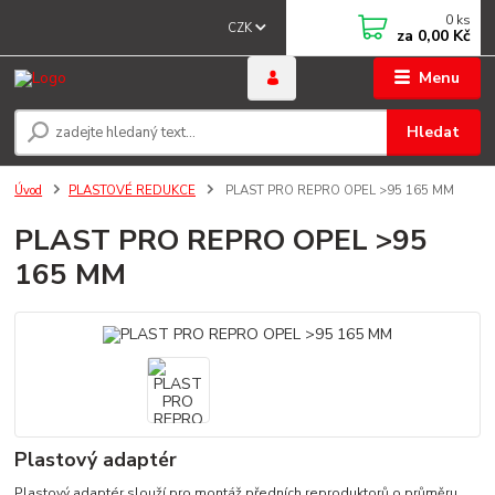
0
ks
CZK
za
0,00 Kč
Menu
Hledat
Úvod
PLASTOVÉ REDUKCE
PLAST PRO REPRO OPEL >95 165 MM
PLAST PRO REPRO OPEL >95
165 MM
Plastový adaptér
Plastový adaptér slouží pro montáž předních reproduktorů o průměru