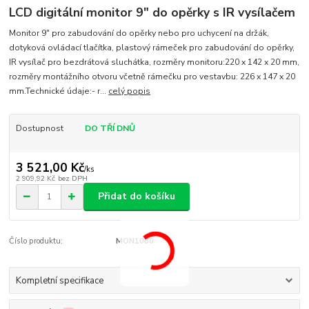
LCD digitální monitor 9" do opěrky s IR vysílačem
Monitor 9" pro zabudování do opěrky nebo pro uchycení na držák,
dotyková ovládací tlačítka, plastový rámeček pro zabudování do opěrky,
IR vysílač pro bezdrátová sluchátka, rozměry monitoru:220 x 142 x 20 mm,
rozměry montážního otvoru včetně rámečku pro vestavbu: 226 x 147 x 20
mm.Technické údaje:- r...
celý popis
Dostupnost
DO TŘÍ DNŮ
3 521,00 Kč
/
ks
2 909,92 Kč
bez DPH
Přidat do košíku
Číslo produktu:
MON1080
Kompletní specifikace