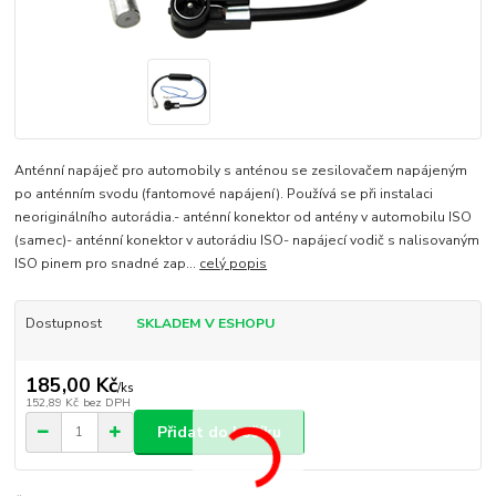
Anténní napáječ pro automobily s anténou se zesilovačem napájeným
po anténním svodu (fantomové napájení). Používá se při instalaci
neoriginálního autorádia.- anténní konektor od antény v automobilu ISO
(samec)- anténní konektor v autorádiu ISO- napájecí vodič s nalisovaným
ISO pinem pro snadné zap...
celý popis
Dostupnost
SKLADEM V ESHOPU
185,00 Kč
/
ks
152,89 Kč
bez DPH
Přidat do košíku