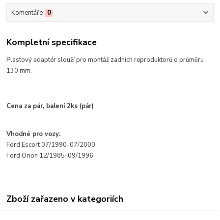
Komentáře
0
Kompletní specifikace
Plastov
ý adaptér slou
ž
í pro montá
ž zadn
ích reproduktor
ů o průměru
130 mm.
Cena za p
ár, balení 2ks (pár)
Vhodné pro vozy:
Ford Escort 07/1990-07/2000
Ford Orion 12/1985-09/1996
Zboží zařazeno v kategoriích
PLASTOVÉ REDUKCE