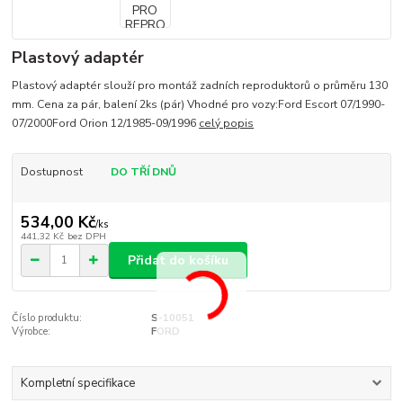
Plastový adaptér
Plastový adaptér slouží pro montáž zadních reproduktorů o průměru 130
mm. Cena za pár, balení 2ks (pár) Vhodné pro vozy:Ford Escort 07/1990-
07/2000Ford Orion 12/1985-09/1996
celý popis
Dostupnost
DO TŘÍ DNŮ
534,00 Kč
/
ks
441,32 Kč
bez DPH
Přidat do košíku
Číslo produktu:
S-10051
Výrobce:
FORD
Kompletní specifikace