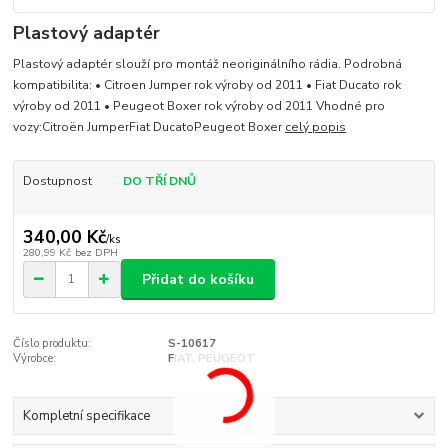
Plastový adaptér
Plastový adaptér slouží pro montáž neoriginálního rádia. Podrobná
kompatibilita: • Citroen Jumper rok výroby od 2011 • Fiat Ducato rok
výroby od 2011 • Peugeot Boxer rok výroby od 2011 Vhodné pro
vozy:Citroën JumperFiat DucatoPeugeot Boxer
celý popis
Dostupnost
DO TŘÍ DNŮ
340,00 Kč
/
ks
280,99 Kč
bez DPH
Přidat do košíku
Číslo produktu:
S-10617
Výrobce:
FIAT, PEUGEOT
Kompletní specifikace