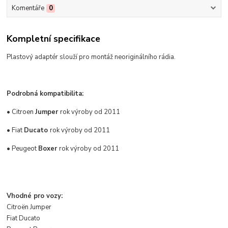
Komentáře
0
Kompletní specifikace
Plastov
ý adaptér slou
ž
í pro montá
ž neorigin
ální
ho
rádia
.
Podrobná kompatibilita:
•
Citroen
Jumper
rok výroby od 2011
•
Fiat
Ducato
rok výroby od 2011
•
Peugeot
Boxer
rok výroby od 2011
Vhodné pro vozy:
Citroën Jumper
Fiat Ducato