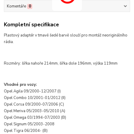
Komentáře
0
Kompletní specifikace
Plastov
ý adaptér v tmav
ě šed
é barv
ě slouž
í pro montá
ž neorigin
álního
rádia.
Rozměry:
šířka nahoře 214mm, šířka dole 196mm, výška 119mm
Vhodné pro vozy:
Opel Agila 09/2000-12/2007 (I)
Opel Combo 10/2001-01/2012 (II)
Opel Corsa 09/2000-07/2006 (C)
Opel Meriva 05/2003-05/2010 (A)
Opel Omega 03/1994-07/2003 (B)
Opel Signum 05/2003-2008
Opel Tigra 06/2004- (B)