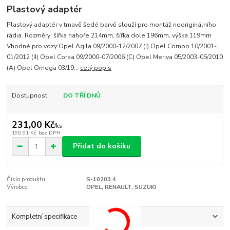
Plastový adaptér
Plastový adaptér v tmavě šedé barvě slouží pro montáž neoriginálního
rádia. Rozměry: šířka nahoře 214mm, šířka dole 196mm, výška 119mm
Vhodné pro vozy:Opel Agila 09/2000-12/2007 (I) Opel Combo 10/2001-
01/2012 (II) Opel Corsa 09/2000-07/2006 (C) Opel Meriva 05/2003-05/2010
(A) Opel Omega 03/19...
celý popis
Dostupnost
DO TŘÍ DNŮ
231,00 Kč
/
ks
190,91 Kč
bez DPH
Přidat do košíku
Číslo produktu:
S-10203.4
Výrobce:
OPEL, RENAULT, SUZUKI
Kompletní specifikace