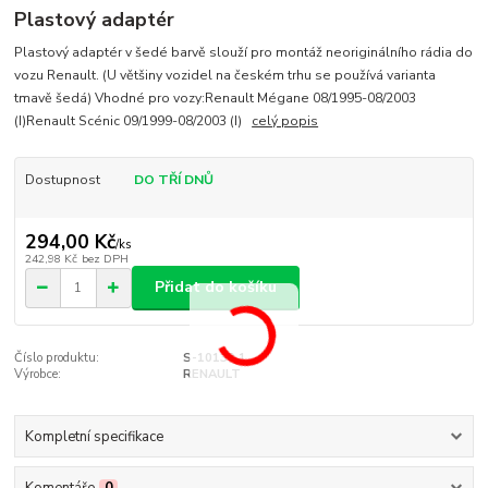
Plastový adaptér
Plastový adaptér v šedé barvě slouží pro montáž neoriginálního rádia do
vozu Renault. (U většiny vozidel na českém trhu se používá varianta
tmavě šedá) Vhodné pro vozy:Renault Mégane 08/1995-08/2003
(I)Renault Scénic 09/1999-08/2003 (I)
celý popis
Dostupnost
DO TŘÍ DNŮ
294,00 Kč
/
ks
242,98 Kč
bez DPH
Přidat do košíku
Číslo produktu:
S-10139.1
Výrobce:
RENAULT
Kompletní specifikace