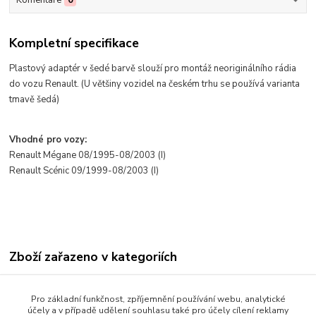
Komentáře
0
Kompletní specifikace
Plastov
ý adaptér v
šed
é barv
ě slouž
í pro montá
ž neorigin
álního rádia
do vozu
Renault. (U
v
ětšiny vozidel na česk
ém trhu se pou
ž
ívá varianta
tmav
ě šed
á)
Vhodné pro vozy:
Renault Mégane 08/1995-08/2003 (I)
Renault Scénic 09/1999-08/2003 (I)
Zboží zařazeno v kategoriích
PLASTOVÉ REDUKCE
Pro základní funkčnost, zpříjemnění používání webu, analytické
AUTORÁDIA 1DIN
účely a v případě udělení souhlasu také pro účely cílení reklamy