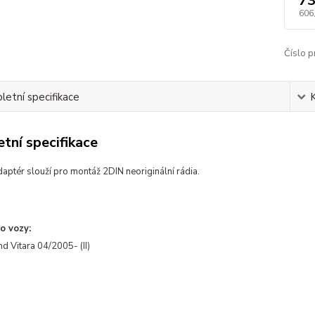
73
606
Číslo p
etní specifikace
tní specifikace
daptér slou
ž
í pro montá
ž 2DIN neorigin
ální rádia
.
o vozy:
d Vitara 04/2005- (II)