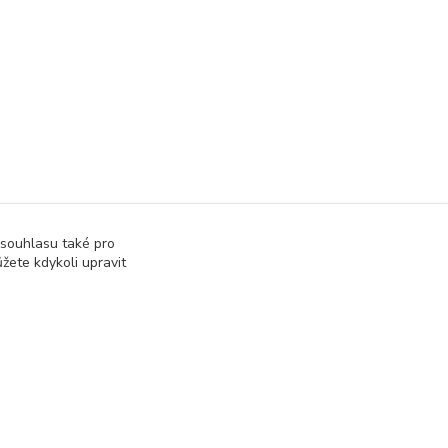
 souhlasu také pro
žete kdykoli upravit
Vytvořeno na
Eshop-rychle.cz