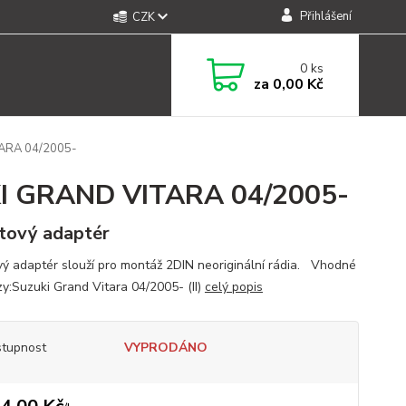
Přihlášení
CZK
0
ks
za
0,00 Kč
ARA 04/2005-
 GRAND VITARA 04/2005-
tový adaptér
vý adaptér slouží pro montáž 2DIN neoriginální rádia. Vhodné
zy:Suzuki Grand Vitara 04/2005- (II)
celý popis
tupnost
VYPRODÁNO