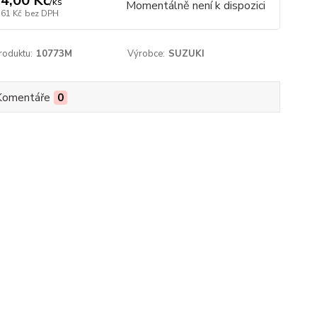
4,00 Kč
/
ks
Momentálně není k dispozici
,61 Kč
bez DPH
roduktu:
10773M
Výrobce:
SUZUKI
Komentáře
0