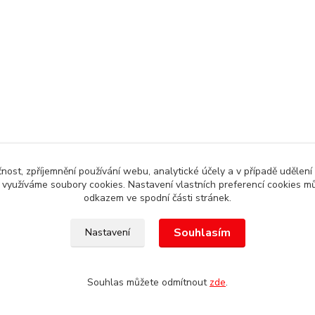
čnost, zpříjemnění používání webu, analytické účely a v případě udělení
y využíváme soubory cookies. Nastavení vlastních preferencí cookies mů
odkazem ve spodní části stránek.
Souhlasím
Nastavení
, Autoalarm servis HK +420608246300
Souhlas můžete odmítnout
zde
.