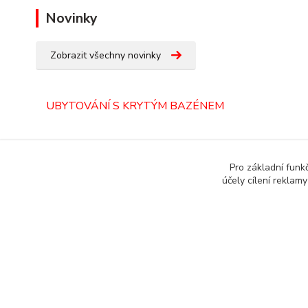
Novinky
Zobrazit všechny novinky
UBYTOVÁNÍ S KRYTÝM BAZÉNEM
ORLICKÉ HORY
Pro základní funk
účely cílení reklam
Copyright © 1987 - 2022 autoalarmyhk.cz Jiří Cvrček