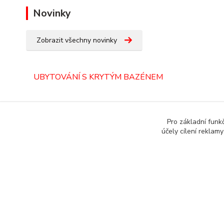
Novinky
Zobrazit všechny novinky
UBYTOVÁNÍ S KRYTÝM BAZÉNEM
ORLICKÉ HORY
Pro základní funk
účely cílení reklam
Copyright © 1987 - 2022 autoalarmyhk.cz Jiří Cvrček