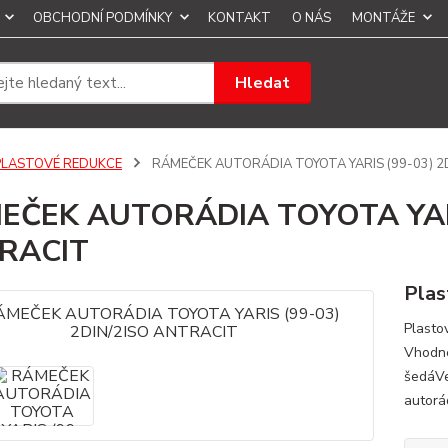
OBCHODNÍ PODMÍNKY
KONTAKT
O NÁS
MONTÁŽE
Hledat
PLASTOVÉ REDUKCE
RÁMEČEK AUTORÁDIA TOYOTA YARIS (99-03) 2
EČEK AUTORÁDIA TOYOTA YARI
RACIT
Plas
Plasto
Vhodné
šedáVel
autorá