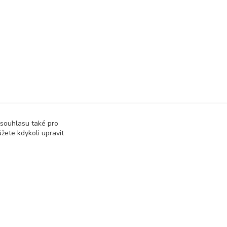
 souhlasu také pro
žete kdykoli upravit
Vytvořeno na
Eshop-rychle.cz