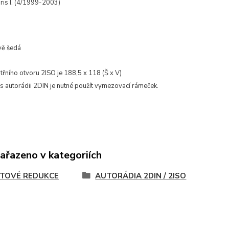
is I. (4/1999-2003)
vě šedá
itřního otvoru 2ISO je 188,5 x 118 (Š x V)
 s autorádii 2DIN je nutné použít vymezovací rámeček.
zařazeno v kategoriích
TOVÉ REDUKCE
AUTORÁDIA 2DIN / 2ISO