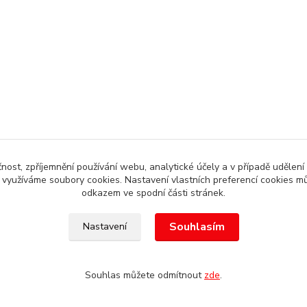
čnost, zpříjemnění používání webu, analytické účely a v případě udělení
y využíváme soubory cookies. Nastavení vlastních preferencí cookies mů
odkazem ve spodní části stránek.
Souhlasím
Nastavení
, Autoalarm servis HK +420608246300
Souhlas můžete odmítnout
zde
.