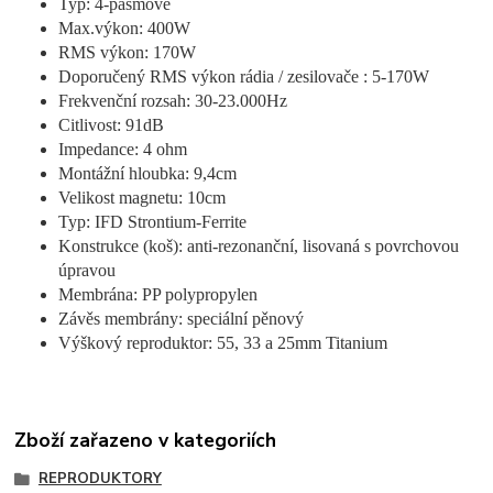
Typ: 4-pásmové
Max.výkon: 400W
RMS výkon: 170W
Doporučený RMS výkon rádia / zesilovače : 5-170W
Frekvenční rozsah: 30-23.000Hz
Citlivost: 91dB
Impedance: 4 ohm
Montážní hloubka: 9,4cm
Velikost magnetu: 10cm
Typ: IFD Strontium-Ferrite
Konstrukce (koš): anti-rezonanční, lisovaná s povrchovou
úpravou
Membrána: PP polypropylen
Závěs membrány: speciální pěnový
Výškový reproduktor: 55, 33 a 25mm Titanium
Zboží zařazeno v kategoriích
REPRODUKTORY