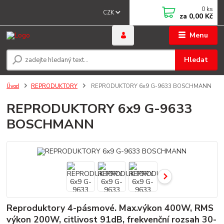
0
ks
CZK
za
0,00 Kč
Menu
Hledat
Úvod
REPRODUKTORY
REPRODUKTORY 6x9 G-9633 BOSCHMANN
REPRODUKTORY 6x9 G-9633
BOSCHMANN
Reproduktory 4-pásmové. Max.výkon 400W, RMS
výkon 200W, citlivost 91dB, frekvenční rozsah 30-