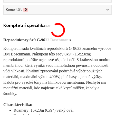
Komentáře
0
Kompletní specifikace
Reproduktory 6x9 G-9633 Boschmann
Kompletní sada kvalitních reproduktorů G-9633 známého výrobce
BM Boschmann. Nákupem této sady 6x9“ (15x23cm)
reproduktorů potěšíte nejen své uši, ale i oči! S královskou modrou
membránou, která vyniká svou mimořádnou pevností a odolností
vůči vlhkosti. Kvalitní zpracování podtrhává výběr použitých
materiálů, maximální výkon 400W, plné basy a jemné výšky.
Kalota pro vysoké tóny má hliníkovou membránu. Nechybí ani
montážní materiál, kde najdeme také krycí mřížky, kabely a
šroubky.
Charakteristika:
Rozměry: 15x23m (6x9") velký ovál