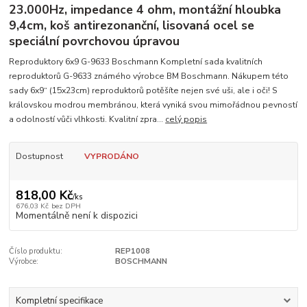
23.000Hz, impedance 4 ohm, montážní hloubka
9,4cm, koš antirezonanční, lisovaná ocel se
speciální povrchovou úpravou
Reproduktory 6x9 G-9633 Boschmann Kompletní sada kvalitních
reproduktorů G-9633 známého výrobce BM Boschmann. Nákupem této
sady 6x9“ (15x23cm) reproduktorů potěšíte nejen své uši, ale i oči! S
královskou modrou membránou, která vyniká svou mimořádnou pevností
a odolností vůči vlhkosti. Kvalitní zpra...
celý popis
Dostupnost
VYPRODÁNO
818,00 Kč
/
ks
676,03 Kč
bez DPH
Momentálně není k dispozici
Číslo produktu:
REP1008
Výrobce:
BOSCHMANN
Kompletní specifikace