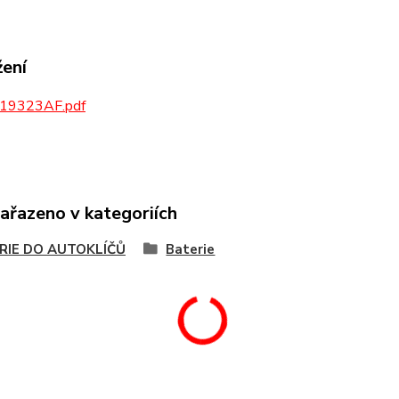
žení
19323AF.pdf
zařazeno v kategoriích
RIE DO AUTOKLÍČŮ
Baterie