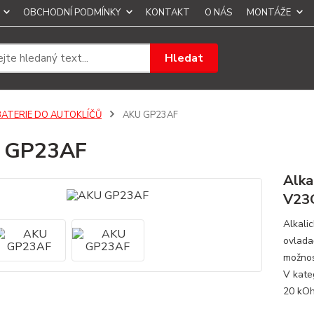
OBCHODNÍ PODMÍNKY
KONTAKT
O NÁS
MONTÁŽE
Hledat
BATERIE DO AUTOKLÍČŮ
AKU GP23AF
 GP23AF
Alka
V23
Alkali
ovlada
možnos
V kate
20 kOh