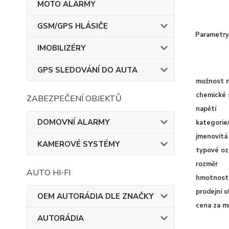
MOTO ALARMY
GSM/GPS HLÁSIČE
Parametry
IMOBILIZÉRY
GPS SLEDOVÁNÍ DO AUTA
možnost n
chemické 
ZABEZPEČENÍ OBJEKTŮ
napětí
DOMOVNÍ ALARMY
kategorie
jmenovitá
KAMEROVÉ SYSTÉMY
typové oz
rozměr
AUTO HI-FI
hmotnost
prodejní o
OEM AUTORÁDIA DLE ZNAČKY
cena za m
AUTORÁDIA