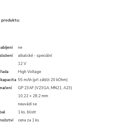
 produktu:
abíjení
ne
složení
alkalické - speciální
12 V
/řada
High Voltage
 kapacita
55 mAh (při zátěži 20 kOhm)
načení
GP 23AF (V23GA, MN21, A23)
10,22 × 28,2 mm
neuvádí se
bal
1 ks, blistr
nožství
cena za 1 ks