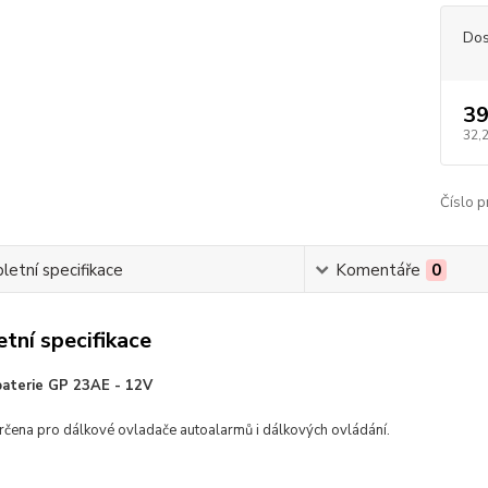
Dos
39
32,
Číslo p
etní specifikace
Komentáře
0
tní specifikace
 baterie GP 23AE - 12V
určena pro dálkové ovladače autoalarmů i dálkových ovládání.