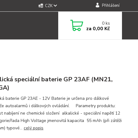
Přihlášení
CZK
0
ks
za
0,00 Kč
lická speciální baterie GP 23AF (MN21,
GA)
cká baterie GP 23AE - 12V Baterie je určena pro dálkové
če autoalarmů i dálkových ovládání. Parametry produktu:
t nabíjení ne chemické složení alkalické - speciální napětí 12
gorie/řada High Voltage jmenovitá kapacita 55 mAh (při zátěži
m) typové...
celý popis