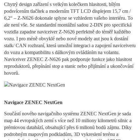
Chytrý design zařízení s velkým kolečkem hlasitosti, bílým
podsvícením tlačítek a moderním TFT LCD displejem 15,7 cm /
6,2“ – Z-N626 dokonale splyne se vzhledem vašeho interiéru. To
ale není vše. Se standardní montážní sadou 2-DIN pro specifická
vozidla zapadne naviceiver Z-N626 perfektně do téměř každého
vozu. I pro méně obvyklé nebo nové modely aut jsou k dostání
stalk/ CAN rozhraní, která umožní integraci a zapojení naviceiveru
do vozu a kompatibilitu s dálkovým ovládáním na volantu.
Naviceiver ZENEC Z-N626 pak podporuje funkce jako hlasitost
reproduktorů, přepínání stop a stanic nebo přijímání a ukončování
hovorů.
Navigace ZENEC NextGen
Součástí nového navigačního systému ZENEC NextGen je sada
map 44 evropských zemí s více než 10 miliony kilometrů silnic a
prémiovou databází, obsahující přes 6 milionů bodů zájmu. Díky
podrobným mapovým podkladům, 3D vykreslení terénu a