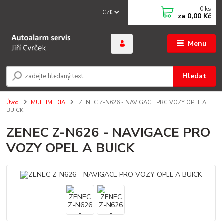
0
ks
CZK
za
0,00 Kč
Menu
Hledat
Úvod
MULTIMEDIA
ZENEC Z-N626 - NAVIGACE PRO VOZY OPEL A
BUICK
ZENEC Z-N626 - NAVIGACE PRO
VOZY OPEL A BUICK