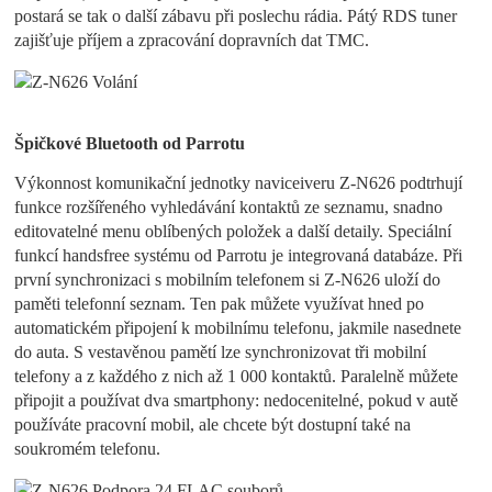
postará se tak o další zábavu při poslechu rádia. Pátý RDS tuner
zajišťuje příjem a zpracování dopravních dat TMC.
Špičkové Bluetooth od Parrotu
Výkonnost komunikační jednotky naviceiveru Z-N626 podtrhují
funkce rozšířeného vyhledávání kontaktů ze seznamu, snadno
editovatelné menu oblíbených položek a další detaily. Speciální
funkcí handsfree systému od Parrotu je integrovaná databáze. Při
první synchronizaci s mobilním telefonem si Z-N626 uloží do
paměti telefonní seznam. Ten pak můžete využívat hned po
automatickém připojení k mobilnímu telefonu, jakmile nasednete
do auta. S vestavěnou pamětí lze synchronizovat tři mobilní
telefony a z každého z nich až 1 000 kontaktů. Paralelně můžete
připojit a používat dva smartphony: nedocenitelné, pokud v autě
používáte pracovní mobil, ale chcete být dostupní také na
soukromém telefonu.