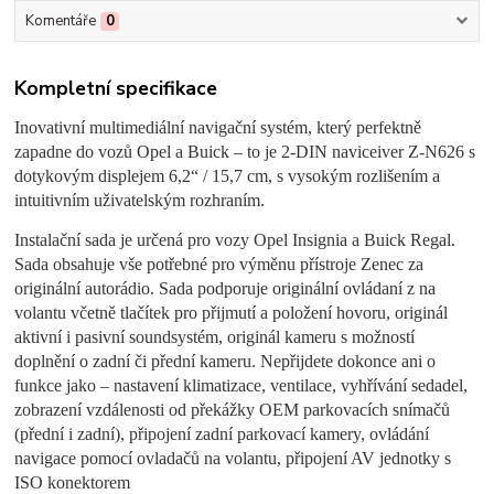
Komentáře
0
Kompletní specifikace
Inovativní multimediální navigační systém, který perfektně
zapadne do vozů Opel a Buick – to je 2-DIN naviceiver Z-N626 s
dotykovým displejem 6,2“ / 15,7 cm, s vysokým rozlišením a
intuitivním uživatelským rozhraním.
Instalační sada je určená pro vozy Opel Insignia a Buick Regal.
Sada obsahuje vše potřebné pro výměnu přístroje Zenec za
originální autorádio. Sada podporuje originální ovládaní z na
volantu včetně tlačítek pro přijmutí a položení hovoru, originál
aktivní i pasivní soundsystém, originál kameru s možností
doplnění o zadní či přední kameru. Nepřijdete dokonce ani o
funkce jako – nastavení klimatizace, ventilace, vyhřívání sedadel,
zobrazení vzdálenosti od překážky OEM parkovacích snímačů
(přední i zadní), připojení zadní parkovací kamery, ovládání
navigace pomocí ovladačů na volantu, připojení AV jednotky s
ISO konektorem