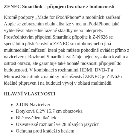
ZENEC Smartlink – připojení bez obav z budoucnosti
Kromě podpory „Made for iPod/iPhone“ a mobilních zařízení
Apple se zobrazením obalu alba lze v menu iPod/iPhone také
vyhledávat abecedně řazené skladby nebo interprety.
Prostřednictvím připojení Smartlink připojíte k Z-N626 se
speciálním příslušenstvím ZENEC smartphony nebo jiná
multimediální zařízení, která pak můžete pohodlně ovládat přímo z
naviceiveru. Rozhraní Smartlink zajišťuje nejen vysokou kvalitu a
ostrost obrazu, ale garantuje také bohaté možnosti připojení do
budoucnosti. V kombinaci s rozhraními HDMI, DVB-T a
Miracast Smartlink z nabídky příslušenství ZENEC je Z-N626
ideálně připraven i na budoucí vývoj v oblasti multimédií.
HLAVNÍ VLASTNOSTI
2-DIN Naviceiver
Dotyková 6,2“/ 15,7 cm obrazovka
Bílé osvětlení tlačítek
Uživatelské rozhraní ve 28 různých jazycích
Ochrana proti krádeži s heslem