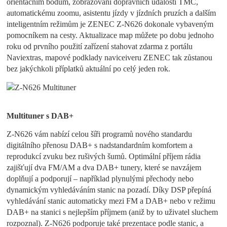
orientačním bodům, zobrazování dopravních událostí TMC,
automatickému zoomu, asistentu jízdy v jízdních pruzích a dalším
inteligentním režimům je ZENEC Z-N626 dokonale vybaveným
pomocníkem na cesty. Aktualizace map můžete po dobu jednoho
roku od prvního použití zařízení stahovat zdarma z portálu
Naviextras, mapové podklady naviceiveru ZENEC tak zůstanou
bez jakýchkoli příplatků aktuální po celý jeden rok.
Multituner s DAB+
Z-N626 vám nabízí celou šíři programů nového standardu
digitálního přenosu DAB+ s nadstandardním komfortem a
reprodukcí zvuku bez rušivých šumů. Optimální příjem rádia
zajišťují dva FM/AM a dva DAB+ tunery, které se navzájem
doplňují a podporují – například plynulými přechody nebo
dynamickým vyhledáváním stanic na pozadí. Díky DSP přepíná
vyhledávání stanic automaticky mezi FM a DAB+ nebo v režimu
DAB+ na stanici s nejlepším příjmem (aniž by to uživatel sluchem
rozpoznal). Z-N626 podporuje také prezentace podle stanic, a