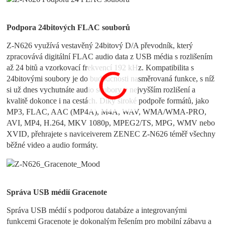
Podpora 24bitových FLAC souborů
Z-N626 využívá vestavěný 24bitový D/A převodník, který
zpracovává digitální FLAC audio data z USB média s rozlišením
až 24 bitů a vzorkovací frekvencí 192 kHz. Kompatibilita s
24bitovými soubory je do budoucnosti nasměrovaná funkce, s níž
si už dnes vychutnáte audio soubory v nejvyšším rozlišení a
kvalitě dokonce i na cestách. Díky široké podpoře formátů, jako
MP3, FLAC, AAC (MP4A), M4A, WAV, WMA/WMA-PRO,
AVI, MP4, H.264, MKV 1080p, MPEG2/TS, MPG, WMV nebo
XVID, přehrajete s naviceiverem ZENEC Z-N626 téměř všechny
běžné video a audio formáty.
Správa USB médií Gracenote
Správa USB médií s podporou databáze a integrovanými
funkcemi Gracenote je dokonalým řešením pro mobilní zábavu a