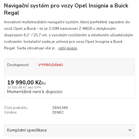
Navigační systém pro vozy Opel Insignia a Buick
Regal
Inovativní multimediální navigační systém, který perfektně zapadne do
vozů Opel a Buick – to je 2-DIN naviceiver Z-N626 s dotykovým
displejem 6,2“ / 15,7 cm, s vysokým rozlišením a intuitivním uživatelským
rozhraním. Instalační sada je určená pro vozy Opel Insignia a Buick
Regal. Sada obsahuje vše p...
celý popis
Dostupnost
VYPRODÁNO
19 990,00 Kč
/
ks
16 520,66 Kč
bez DPH
Momentálně není k dispozici
Číslo produktu:
ZEN1389
Výrobce:
ZENEC
Kompletní specifikace