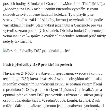
poslech hudby. S funkcemi Gracenote „More Like This“ (MLT) a
„Mood“ si na USB médiu jedním kliknutím vytvoříte seznam
skladeb ze své oblíbené hudební kolekce. Tyto playlisty se
sestavují buď na základě skladby, kterou jste vybrali, nebo podle
vaší aktuální nálady. Stačí vybrat jeden titul a Gracenote pro vás
vytvoří seznam podobných skladeb. Obsluha funkcí Gracenote je
velmi intuitivní – správa a ovládání hudebních souborů ještě nikdy
nebyly tak snadné.
Pestré předvolby DSP pro ideální poslech
Naviceiver Z-N626 je vybaven integrovanou, vysoce výkonnou
technologií DSP, která si vás získá svou neobvyklou účinností a
snadným ovládáním. O vyčištění zvuku se postará systém řízení
reproduktorů DSP s parametrickým 11pásmovým ekvalizérem a
optimal. předvolbami DSP pro vozidla s různou akustikou (malý
osobní vůz, dodávka/SUV, sedan/coupé, kombi, kabrio). Zvuk
můžete dále optimalizovat jemnou jednokanálovou synchronizací