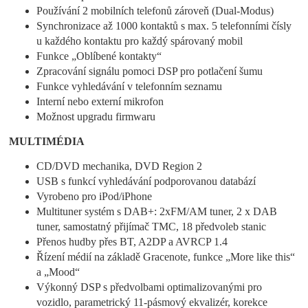
Používání 2 mobilních telefonů zároveň (Dual-Modus)
Synchronizace až 1000 kontaktů s max. 5 telefonními čísly
u každého kontaktu pro každý spárovaný mobil
Funkce „Oblíbené kontakty“
Zpracování signálu pomoci DSP pro potlačení šumu
Funkce vyhledávání v telefonním seznamu
Interní nebo externí mikrofon
Možnost upgradu firmwaru
MULTIMÉDIA
CD/DVD mechanika, DVD Region 2
USB s funkcí vyhledávání podporovanou databází
Vyrobeno pro iPod/iPhone
Multituner systém s DAB+: 2xFM/AM tuner, 2 x DAB
tuner, samostatný přijímač TMC, 18 předvoleb stanic
Přenos hudby přes BT, A2DP a AVRCP 1.4
Řízení médií na základě Gracenote, funkce „More like this“
a „Mood“
Výkonný DSP s předvolbami optimalizovanými pro
vozidlo, parametrický 11-pásmový ekvalizér, korekce