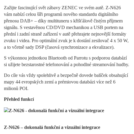
Zažijte fascinující svět zábavy ZENEC ve svém autě. Z-N626
vám nabízí celou šíři programů nového standardu digitálního
přenosu DAB+ – díky multituneru s křišťálově čistým příjmem
signálu. S vestavěnou CD/DVD mechanikou a USB portem na
přední i zadní straně zařízení v autě přehrajete nejnovější formáty
zvuku i videa. Pro optimální zvuk je k dostání zesilovač 4 x 50 W,
a to včetně sady DSP (časová synchronizace a ekvalizace).
S výkonnou jednotkou Bluetooth od Parrotu s podporou databází
si užijete bezstarostné telefonování a pohodlné streamování hudby.
Do cíle vás vždy spolehlivě a bezpečně dovede balíček obsahující
mapy 44 evropských zemí a prémiovou databázi více než 6
milionů POI.
Přehled funkcí
Z-N626 – dokonalá funkční a vizuální integrace