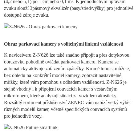
(4,2 nebo 5,1) po 1 cm nebo 0,1 ms. K jednoduchým úpravám
zvuku slouží 3pásmový ekvalizér (basy/střed/výšky) pro jednotlivé
dostupné zdroje zvuku.
Obraz parkovací kamery s volitelnými liniemi vzdálenosti
K naviceiveru Z-N626 lze také snadno připojit a přes dotykovou
obrazovku pohodlně ovládat parkovací kameru. Kamera se
automaticky aktivuje zařazením zpátečky. Kromě toho si můžete,
bez ohledu na konkrétní model kamery, zobrazit nastavitelné
mřížky, které vám pomohou s odhadem vzdálenosti. Z-N626 je
stejně vhodný i k připojení couvacích kamer s vestavěným
mikrofonem, které analyzují situaci za vozidlem akusticky.
Rozsáhlý sortiment příslušenství ZENEC vám nabízí velký výběr
různých modelů kamer, včetně specifických couvacích systémů
pro jednotlivé vozy.