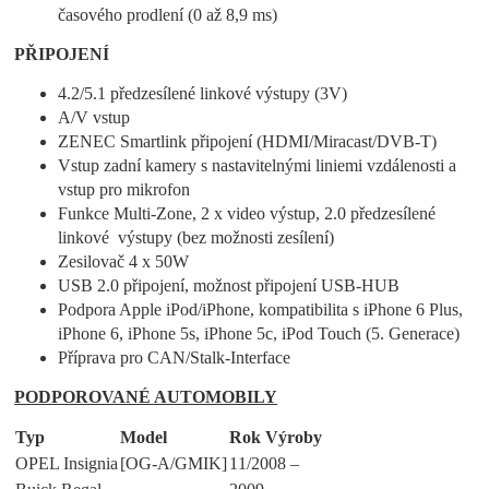
časového prodlení (0 až 8,9 ms)
PŘIPOJENÍ
4.2/5.1 předzesílené linkové výstupy (3V)
A/V vstup
ZENEC Smartlink připojení (HDMI/Miracast/DVB-T)
Vstup zadní kamery s nastavitelnými liniemi vzdálenosti a
vstup pro mikrofon
Funkce Multi-Zone, 2 x video výstup, 2.0 předzesílené
linkové výstupy (bez možnosti zesílení)
Zesilovač 4 x 50W
USB 2.0 připojení, možnost připojení USB-HUB
Podpora Apple iPod/iPhone, kompatibilita s iPhone 6 Plus,
iPhone 6, iPhone 5s, iPhone 5c, iPod Touch (5. Generace)
Příprava pro CAN/Stalk-Interface
PODPOROVANÉ AUTOMOBILY
Typ
Model
Rok Výroby
OPEL Insignia
[OG-A/GMIK]
11/2008 –