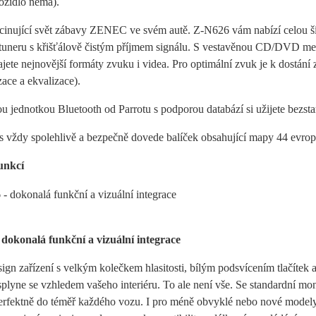
ozidlo nemá).
ascinující svět zábavy ZENEC ve svém autě. Z-N626 vám nabízí celou 
ituneru s křišťálově čistým příjmem signálu. S vestavěnou CD/DVD mec
ajete nejnovější formáty zvuku i videa. Pro optimální zvuk je k dostání
ace a ekvalizace).
 jednotkou Bluetooth od Parrotu s podporou databází si užijete bezst
s vždy spolehlivě a bezpečně dovede balíček obsahující mapy 44 evro
unkcí
dokonalá funkční a vizuální integrace
sign zařízení s velkým kolečkem hlasitosti, bílým podsvícením tlačít
plyne se vzhledem vašeho interiéru. To ale není vše. Se standardní mo
rfektně do téměř každého vozu. I pro méně obvyklé nebo nové modely a