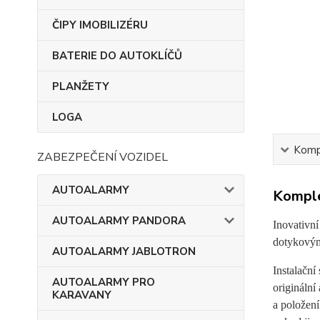
ČIPY IMOBILIZÉRU
BATERIE DO AUTOKLÍČŮ
PLANŽETY
LOGA
Kompl
ZABEZPEČENÍ VOZIDEL
AUTOALARMY
Komple
AUTOALARMY PANDORA
Inovativn
dotykovým 
AUTOALARMY JABLOTRON
Instalačn
AUTOALARMY PRO
originální
KARAVANY
a položení