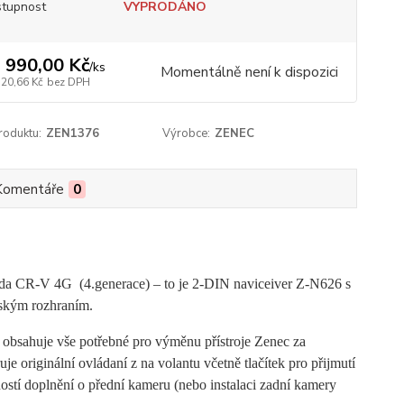
tupnost
VYPRODÁNO
 990,00 Kč
/
ks
Momentálně není k dispozici
520,66 Kč
bez DPH
roduktu:
ZEN1376
Výrobce:
ZENEC
Komentáře
0
onda CR-V 4G (4.generace) – to je 2-DIN naviceiver Z-N626 s
lským rozhraním.
 obsahuje vše potřebné pro výměnu přístroje Zenec za
e originální ovládaní z na volantu včetně tlačítek pro přijmutí
ností doplnění o přední kameru (nebo instalaci zadní kamery