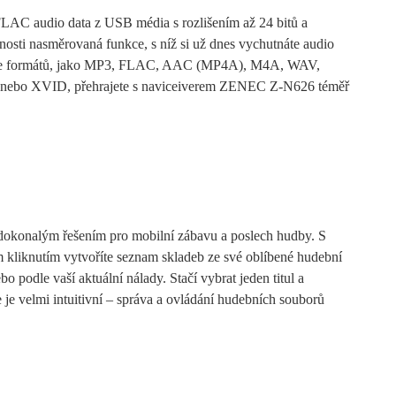
FLAC audio data z USB média s rozlišením až 24 bitů a
osti nasměrovaná funkce, s níž si už dnes vychutnáte audio
odpoře formátů, jako MP3, FLAC, AAC (MP4A), M4A, WAV,
XVID, přehrajete s naviceiverem ZENEC Z-N626 téměř
dokonalým řešením pro mobilní zábavu a poslech hudby. S
liknutím vytvoříte seznam skladeb ze své oblíbené hudební
bo podle vaší aktuální nálady. Stačí vybrat jeden titul a
e velmi intuitivní – správa a ovládání hudebních souborů