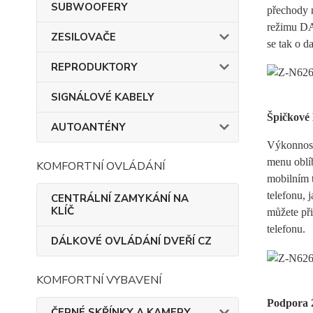
SUBWOOFERY
přechody 
režimu DAB
ZESILOVAČE
se tak o d
REPRODUKTORY
SIGNÁLOVÉ KABELY
Špičkové 
AUTOANTÉNY
Výkonnost
menu oblíb
KOMFORTNÍ OVLÁDÁNÍ
mobilním 
telefonu, 
CENTRÁLNÍ ZAMYKÁNÍ NA
KLÍČ
můžete při
telefonu.
DÁLKOVÉ OVLÁDÁNÍ DVEŘÍ CZ
KOMFORTNÍ VYBAVENÍ
Podpora 
ČERNÉ SKŘÍNKY A KAMERY