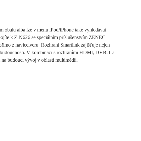
m obalu alba lze v menu iPod/iPhone také vyhledávat
řipojíte k Z-N626 se speciálním příslušenstvím ZENEC
přímo z naviceiveru. Rozhraní Smartlink zajišťuje nejen
í do budoucnosti. V kombinaci s rozhraními HDMI, DVB-T a
na budoucí vývoj v oblasti multimédií.