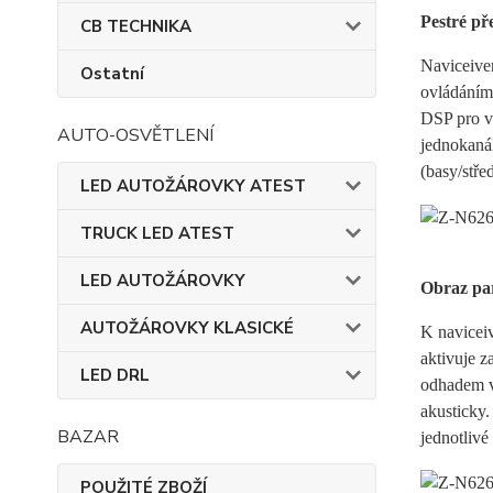
Pestré př
CB TECHNIKA
Naviceive
Ostatní
ovládáním
DSP pro v
AUTO-OSVĚTLENÍ
jednokaná
(basy/stře
LED AUTOŽÁROVKY ATEST
TRUCK LED ATEST
LED AUTOŽÁROVKY
Obraz par
AUTOŽÁROVKY KLASICKÉ
K navicei
aktivuje z
LED DRL
odhadem vz
akusticky
BAZAR
jednotlivé
POUŽITÉ ZBOŽÍ