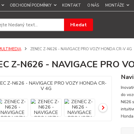
OBCHODNÍ PODMÍNKY
KONTAKT
O NÁS
MONTÁŽE
Hledat
MULTIMEDIA
ZENEC Z-N626 - NAVIGACE PRO VOZY HONDA CR-V 4G
EC Z-N626 - NAVIGACE PRO V
Navi
Inovat
do voz
N626 s
intuiti
Honda 