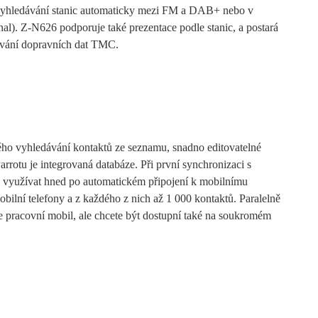
vyhledávání stanic automaticky mezi FM a DAB+ nebo v
al). Z-N626 podporuje také prezentace podle stanic, a postará
cování dopravních dat TMC.
ho vyhledávání kontaktů ze seznamu, snadno editovatelné
rrotu je integrovaná databáze. Při první synchronizaci s
e využívat hned po automatickém připojení k mobilnímu
obilní telefony a z každého z nich až 1 000 kontaktů. Paralelně
e pracovní mobil, ale chcete být dostupní také na soukromém