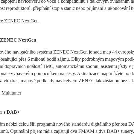
 a zapojení naviceiveru do vozu a kompatibilitu s dálkovým ovládání
tost reproduktorů, přepínání stop a stanic nebo přijímání a ukončování 
e ZENEC NextGen
nového navigačního systému ZENEC NextGen je sada map 44 evropských
 obsahující přes 6 milionů bodů zájmu. Díky podrobným mapovým podk
ní dopravních událostí TMC, automatickému zoomu, asistentu jízdy v j
nale vybaveným pomocníkem na cesty. Aktualizace map můžete po dobu
Naviextras, mapové podklady naviceiveru ZENEC tak zůstanou bez jakýc
er s DAB+
m nabízí celou šíři programů nového standardu digitálního přenosu 
šumů. Optimální příjem rádia zajišťují dva FM/AM a dva DAB+ tunery, 