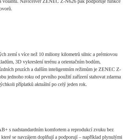
m na volantu. Naviceiver ZENEC Z-N626 pak podporuje funkce
hovorů.
 zemí s více než 10 miliony kilometrů silnic a prémiovou
ladům, 3D vykreslení terénu a orientačním bodům,
ízdních pruzích a dalším inteligentním režimům je ZENEC Z-
 jednoho roku od prvního použití zařízení stahovat zdarma
hkoli příplatků aktuální po celý jeden rok.
DAB+ s nadstandardním komfortem a reprodukcí zvuku bez
které se navzájem doplňují a podporují – například plynulými