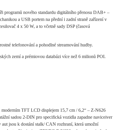
šíři programů nového standardu digitálního přenosu DAB+ –
hanikou a USB portem na přední i zadní straně zařízení v
 zesilovač 4 x 50 W, a to včetně sady DSP (časová
arostné telefonování a pohodlné streamování hudby.
pských zemí a prémiovou databázi více než 6 milionů POI.
ek a moderním TFT LCD displejem 15,7 cm / 6,2“ – Z-N626
ntážní sadou 2-DIN pro specifická vozidla zapadne naviceiver
ut jsou k dostání stalk/ CAN rozhraní, která umožní