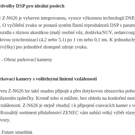
edvolby DSP pro ideální poslech
r Z-N626 je vybaven integrovanou, vysoce výkonnou technologií DSP, 
. O vyčištění zvuku se postará systém řízení reproduktorů DSP s par
ozidla s různou akustikou (malý osobní vůz, dodávka/SUV, sedan/coup
lovou synchronizací (4,2 nebo 5,1) po 1 cm nebo 0,1 ms. K jednoduc
d/výšky) pro jednotlivé dostupné zdroje zvuku.
kovací kamery s volitelnými liniemi vzdálenosti
veru Z-N626 lze také snadno připojit a přes dotykovou obrazovku poh
ařazením zpátečky. Kromě toho si můžete, bez ohledu na konkrétní mod
dálenosti. Z-N626 je stejně vhodný i k připojení couvacích kamer s v
. Rozsáhlý sortiment příslušenství ZENEC vám nabízí velký výběr různ
 vozy.