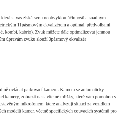
která si vás získá svou neobvyklou účinností a snadným
ametrickým 11pásmovým ekvalizérem a optimal. předvolbami
é, kombi, kabrio). Zvuk můžete dále optimalizovat jemnou
hým úpravám zvuku slouží 3pásmový ekvalizér
odlně ovládat parkovací kameru. Kamera se automaticky
el kamery, zobrazit nastavitelné mřížky, které vám pomohou s
estavěným mikrofonem, které analyzují situaci za vozidlem
ých modelů kamer, včetně specifických couvacích systémů pro