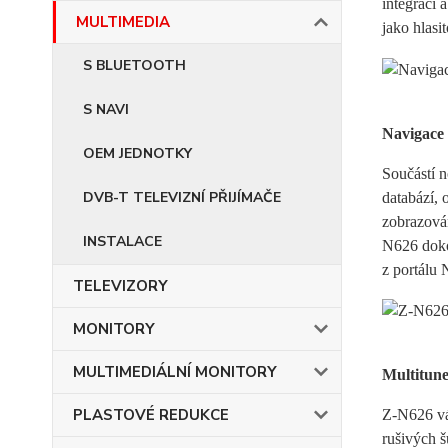
integraci
MULTIMEDIA
jako hlasi
S BLUETOOTH
S NAVI
Navigac
OEM JEDNOTKY
Součástí 
DVB-T TELEVIZNÍ PŘIJÍMAČE
databází,
zobrazová
INSTALACE
N626 doko
z portálu 
TELEVIZORY
MONITORY
MULTIMEDIÁLNÍ MONITORY
Multitun
PLASTOVÉ REDUKCE
Z-N626 vá
rušivých 