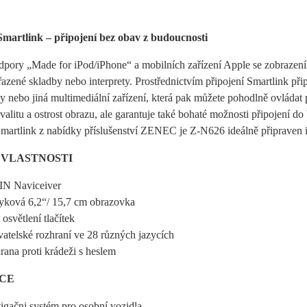
artlink – připojení bez obav z budoucnosti
pory „Made for iPod/iPhone“ a mobilních zařízení Apple se zobrazení
azené skladby nebo interprety. Prostřednictvím připojení Smartlink p
 nebo jiná multimediální zařízení, která pak můžete pohodlně ovládat 
alitu a ostrost obrazu, ale garantuje také bohaté možnosti připojen
martlink z nabídky příslušenství ZENEC je Z-N626 ideálně připraven i 
 VLASTNOSTI
IN Naviceiver
yková 6,2“/ 15,7 cm obrazovka
 osvětlení tlačítek
vatelské rozhraní ve 28 různých jazycích
ana proti krádeži s heslem
CE
igačni systém pro osobní vozidla