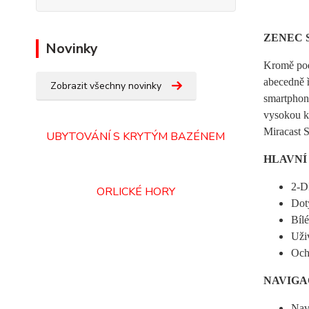
ZENEC Sm
Novinky
Kromě pod
abecedně ř
Zobrazit všechny novinky
smartphony
vysokou kv
Miracast S
UBYTOVÁNÍ S KRYTÝM BAZÉNEM
HLAVNÍ
2-D
ORLICKÉ HORY
Dot
Bílé
Uži
Ochr
NAVIGA
Nav