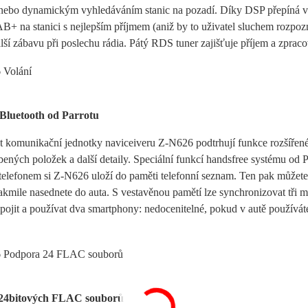
nebo dynamickým vyhledáváním stanic na pozadí. Díky DSP přepíná 
+ na stanici s nejlepším příjmem (aniž by to uživatel sluchem rozpozn
alší zábavu při poslechu rádia. Pátý RDS tuner zajišťuje příjem a zpra
Bluetooth od Parrotu
 komunikační jednotky naviceiveru Z-N626 podtrhují funkce rozšířené
ených položek a další detaily. Speciální funkcí handsfree systému od Pa
telefonem si Z-N626 uloží do paměti telefonní seznam. Ten pak můžet
jakmile nasednete do auta. S vestavěnou pamětí lze synchronizovat tři m
pojit a používat dva smartphony: nedocenitelné, pokud v autě používát
24bitových FLAC souborů