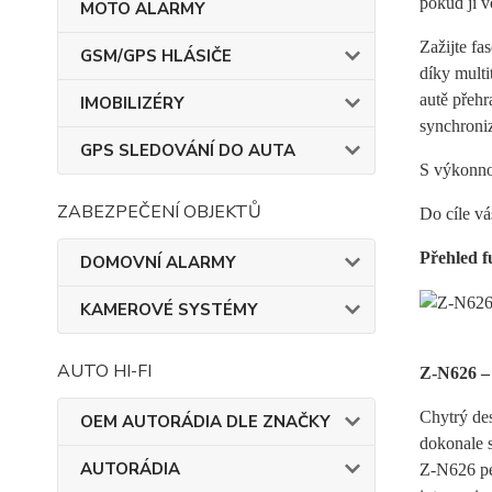
pokud ji v
MOTO ALARMY
Zažijte f
GSM/GPS HLÁSIČE
díky mult
autě přehr
IMOBILIZÉRY
synchroniz
GPS SLEDOVÁNÍ DO AUTA
S výkonnou
ZABEZPEČENÍ OBJEKTŮ
Do cíle vá
Přehled f
DOMOVNÍ ALARMY
KAMEROVÉ SYSTÉMY
AUTO HI-FI
Z-N626 – 
Chytrý de
OEM AUTORÁDIA DLE ZNAČKY
dokonale s
AUTORÁDIA
Z-N626 pe