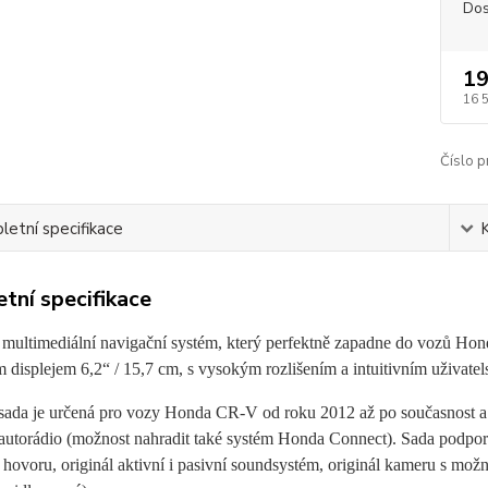
Dos
19
16 
Číslo p
etní specifikace
tní specifikace
í multimediální navigační systém, který perfektně zapadne do vozů H
displejem 6,2“ / 15,7 cm, s vysokým rozlišením a intuitivním uživate
í sada je určená pro vozy Honda CR-V od roku 2012 až po současnost a
 autorádio (možnost nahradit také systém Honda Connect). Sada podporuj
 hovoru, originál aktivní i pasivní soundsystém, originál kameru s mož