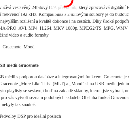
užívá vestavěný 24bitový D/A převodník, který zpracovává digitální 
 frekvencí 192 kHz. Kompatibilita s 24bitovými soubory je do budoucn
 nejvyšším rozlišení a kvalitě dokonce i na cestách. Díky široké p
PRO, AVI, MP4, H.264, MKV 1080p, MPEG2/TS, MPG, WMV nebo 
ěžné video a audio formáty.
SB médií Gracenote
B médií s podporou databáze a integrovanými funkcemi Gracenote je 
Gracenote „More Like This“ (MLT) a „Mood“ si na USB médiu jedním k
yto playlisty se sestavují buď na základě skladby, kterou jste vybrali, ne
pro vás vytvoří seznam podobných skladeb. Obsluha funkcí Gracenote j
y nebyly tak snadné.