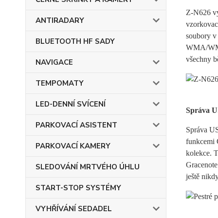
Z-N626 vy
ANTIRADARY
vzorkovací
soubory v
BLUETOOTH HF SADY
WMA/WMA-
všechny b
NAVIGACE
TEMPOMATY
LED-DENNÍ SVÍCENÍ
Správa U
PARKOVACÍ ASISTENT
Správa US
funkcemi 
PARKOVACÍ KAMERY
kolekce. T
Gracenote 
SLEDOVÁNÍ MRTVÉHO ÚHLU
ještě nikd
START-STOP SYSTÉMY
VYHŘÍVÁNÍ SEDADEL