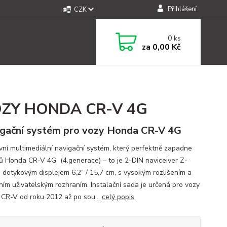
Přihlášení
CZK
0
ks
za
0,00 Kč
OZY HONDA CR-V 4G
gační systém pro vozy Honda CR-V 4G
ivní multimediální navigační systém, který perfektně zapadne
ů Honda CR-V 4G (4.generace) – to je 2-DIN naviceiver Z-
 dotykovým displejem 6,2“ / 15,7 cm, s vysokým rozlišením a
vním uživatelským rozhraním. Instalační sada je určená pro vozy
CR-V od roku 2012 až po sou...
celý popis