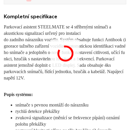
Kompletní specifikace
Parkovací asistent STEELMATE se 4 stříbrnými snímači a
akustickou signalizací určený pro instalaci
do zadního nárazníku vozidla. Systém obsahuje funkci Antihook (i
gnorace tažného zařízení vozidla), automatickou identifikaci vadné
ho snímače a jedoplněn o nové funkce nastavení citlivosti, učící fu
nkci, bzučák s nastavitelnou hlasitostí a frekvencí. Parkovací
asistent jemožné doplnit o LED displej. Sada obsahuje 4ks
parkovacích snímačů, řídící jednotku, bzučák a kabeláž. Napájecí
napětí 12V.
Popis systému:
snímače s pevnou montáží do nárazníku
rychlá detekce překážky
zvuková signalizace (měnící se frekvence pípání) oznámí
polohu překážky