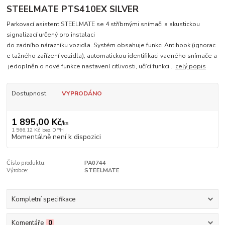
STEELMATE PTS410EX SILVER
Parkovací asistent STEELMATE se 4 stříbrnými snímači a akustickou
signalizací určený pro instalaci
do zadního nárazníku vozidla. Systém obsahuje funkci Antihook (ignorac
e tažného zařízení vozidla), automatickou identifikaci vadného snímače a
jedoplněn o nové funkce nastavení citlivosti, učící funkci...
celý popis
Dostupnost
VYPRODÁNO
1 895,00 Kč
/
ks
1 566,12 Kč
bez DPH
Momentálně není k dispozici
Číslo produktu:
PA0744
Výrobce:
STEELMATE
Kompletní specifikace
Komentáře
0