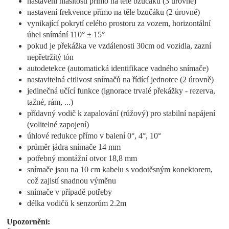
nastavení hlasitosti přímo na těle bzučáku (3 úrovně)
nastavení frekvence přímo na těle bzučáku (2 úrovně)
vynikající pokrytí celého prostoru za vozem, horizontální
úhel snímání 110° ± 15°
pokud je překážka ve vzdálenosti 30cm od vozidla, zazní
nepřetržitý tón
autodetekce (automatická identifikace vadného snímače)
nastavitelná citlivost snímačů na řídící jednotce (2 úrovně)
jedinečná učící funkce (ignorace trvalé překážky - rezerva,
tažné, rám, ...)
přídavný vodič k zapalování (růžový) pro stabilní napájení
(volitelné zapojení)
úhlové redukce přímo v balení 0°, 4°, 10°
průměr jádra snímače 14 mm
potřebný montážní otvor 18,8 mm
snímače jsou na 10 cm kabelu s vodotěsným konektorem,
což zajistí snadnou výměnu
snímače v případě potřeby
délka vodičů k senzorům 2.2m
Upozornění: