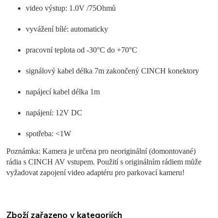
video výstup: 1.0V /75Ohmů
vyvážení bílé: automaticky
pracovní teplota od -30°C do +70°C
signálový kabel délka 7m zakončený CINCH konektory
napájecí kabel délka 1m
napájení: 12V DC
spotřeba: <1W
Poznámka: Kamera je určena pro neoriginální (domontované)
rádia s CINCH AV vstupem. Použití s originálním rádiem může
vyžadovat zapojení video adaptéru pro parkovací kameru!
Zboží zařazeno v kategoriích