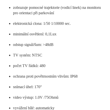
zobrazuje pomocné trajektorie (vodicí linek) na monitoru
pro orientaci při parkování
elektronická clona: 1/50 1/10000 sec.
minimální osvětlení: 0,1Lux
odstup signál/šum: >48dB
TV systém: NTSC
počet TV řádků: 480
ochrana proti povětrnostním vlivům: IP68
snímací úhel: 170°
video výstup: 1.0V /75Ohmů
vyvážení bílé: automaticky