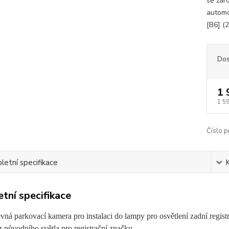
se žár
automo
[B6] (
Dos
1 
1 5
Číslo p
etní specifikace
tní specifikace
á parkovací kamera pro instalaci do lampy pro osvětlení zadní registr
 původního světla pro registrační značku.