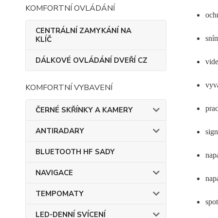
KOMFORTNÍ OVLÁDÁNÍ
och
CENTRÁLNÍ ZAMYKÁNÍ NA
sním
KLÍČ
DÁLKOVÉ OVLÁDÁNÍ DVEŘÍ CZ
vid
vyvá
KOMFORTNÍ VYBAVENÍ
pra
ČERNÉ SKŘÍNKY A KAMERY
ANTIRADARY
sig
BLUETOOTH HF SADY
nap
NAVIGACE
nap
TEMPOMATY
spo
LED-DENNÍ SVÍCENÍ