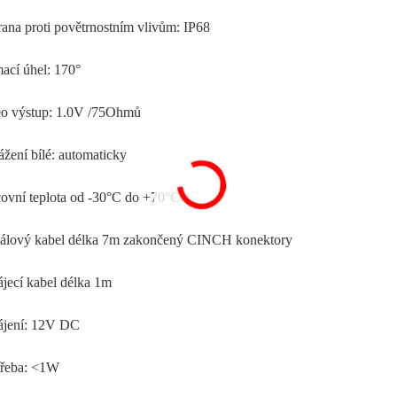
rana proti povětrnostním vlivům: IP68
ací úhel: 170°
eo výstup: 1.0V /75Ohmů
žení bílé: automaticky
covní teplota od -30°C do +70°C
nálový kabel délka 7m zakončený CINCH konektory
ájecí kabel délka 1m
ájení: 12V DC
třeba: <1W