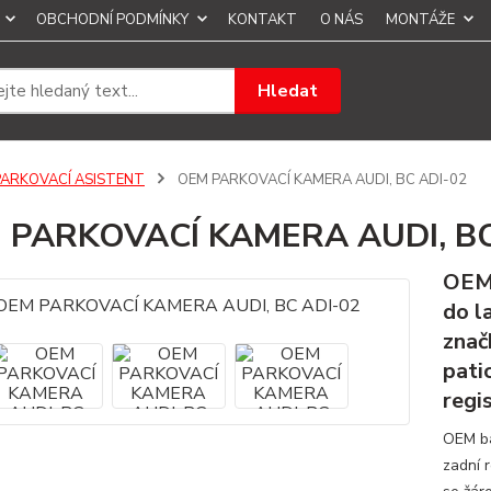
OBCHODNÍ PODMÍNKY
KONTAKT
O NÁS
MONTÁŽE
Hledat
PARKOVACÍ ASISTENT
OEM PARKOVACÍ KAMERA AUDI, BC ADI-02
 PARKOVACÍ KAMERA AUDI, BC
OEM 
do l
znač
pati
regi
OEM ba
zadní r