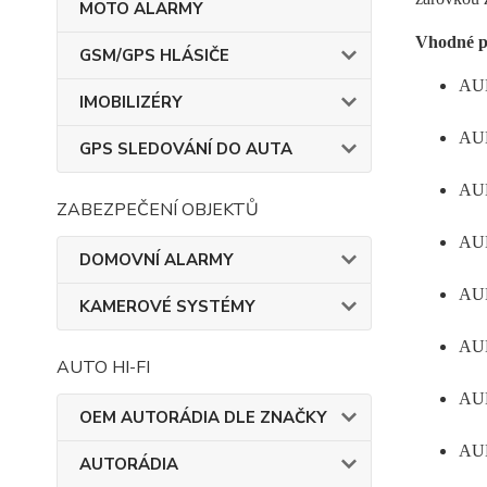
MOTO ALARMY
Vhodné p
GSM/GPS HLÁSIČE
AUD
IMOBILIZÉRY
AUD
GPS SLEDOVÁNÍ DO AUTA
AUD
ZABEZPEČENÍ OBJEKTŮ
AUD
DOMOVNÍ ALARMY
AUD
KAMEROVÉ SYSTÉMY
AUD
AUTO HI-FI
AUD
OEM AUTORÁDIA DLE ZNAČKY
AUD
AUTORÁDIA