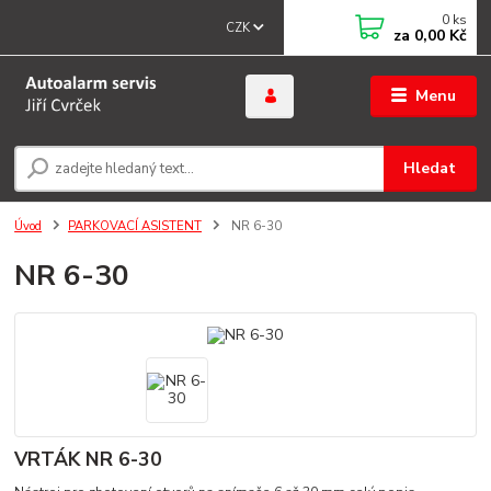
0
ks
CZK
za
0,00 Kč
Menu
Hledat
Úvod
PARKOVACÍ ASISTENT
NR 6-30
NR 6-30
VRTÁK NR 6-30