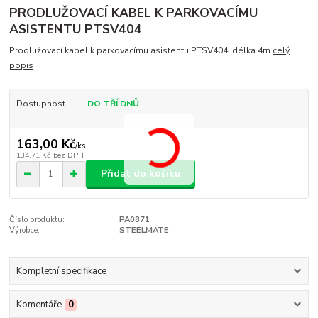
PRODLUŽOVACÍ KABEL K PARKOVACÍMU
ASISTENTU PTSV404
Prodlužovací kabel k parkovacímu asistentu PTSV404, délka 4m
celý
popis
Dostupnost
DO TŘÍ DNŮ
163,00 Kč
/
ks
134,71 Kč
bez DPH
Přidat do košíku
Číslo produktu:
PA0871
Výrobce:
STEELMATE
Kompletní specifikace
Komentáře
0