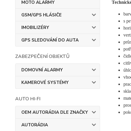
MOTO ALARMY
Technick
barv
GSM/GPS HLÁSIČE
s p
IMOBILIZÉRY
hori
vert
GPS SLEDOVÁNÍ DO AUTA
prů
pot
ZABEZPEČENÍ OBJEKTŮ
čid
cit
DOMOVNÍ ALARMY
úhlo
vho
KAMEROVÉ SYSTÉMY
prac
skla
AUTO HI-FI
mate
pro
OEM AUTORÁDIA DLE ZNAČKY
pok
AUTORÁDIA