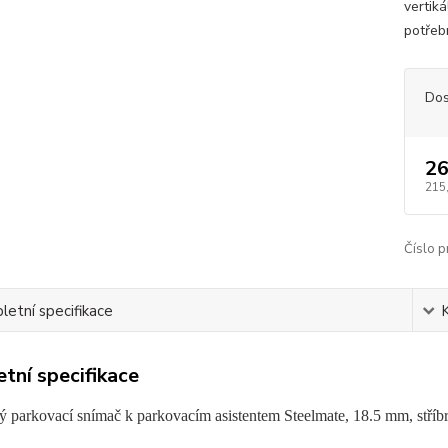
vertik
potřeb
Dos
26
215
Číslo p
etní specifikace
tní specifikace
ý parkovací snímač k parkovacím asistentem Steelmate, 18.5 mm, stříb