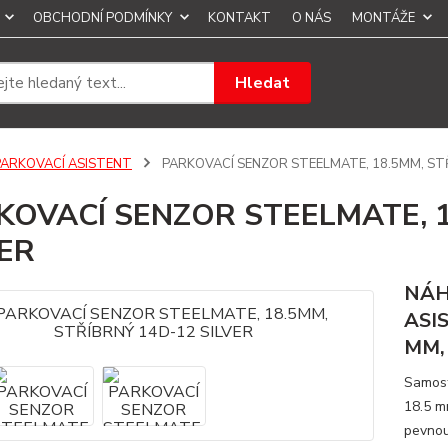
OBCHODNÍ PODMÍNKY
KONTAKT
O NÁS
MONTÁŽE
Hledat
PARKOVACÍ ASISTENT
PARKOVACÍ SENZOR STEELMATE, 18.5MM, STŘ
KOVACÍ SENZOR STEELMATE, 1
VER
NÁH
ASI
MM,
Samost
18.5 m
pevnou