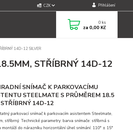
Přihlášení
CZK
0
ks
za
0,00 Kč
ÍBRNÝ 14D-12 SILVER
8.5MM, STŘÍBRNÝ 14D-12
RADNÍ SNÍMAČ K PARKOVACÍMU
STENTU STEELMATE S PRŮMĚREM 18.5
 STŘÍBRNÝ 14D-12
atný parkovací snímač k parkovacím asistentem Steelmate,
m, stříbrný. Technické parametry: barva snímače: stříbrná s
 montáží do nárazníku horizontální úhel snímání: 110° ± 15°