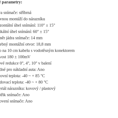
é parametry:
a snímače: stříbrná
evnou montáží do nárazníku
zontální úhel snímání: 110° ± 15°
ikální úhel snímání: 60° ± 15°
měr jádra snímače: 14 mm
řebný montážní otvor: 18,8 mm
lo na 10 cm kabelu s vodotěsným konektorem
livost 180 ± 100mV
vé redukce 0°, 4°, 10° v balení
dné pro nákladní auta: Ano
ovní teplota: -40 ~ + 85 °C
dovací teplota: -40 ~ + 80 °C
riál nárazníku: kovový / plastový
střik snímače: Ano
ovení snímače: Ano