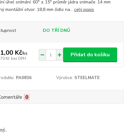
ální úhel snímání: 60° ± 15° průměr jádra snímače: 14 mm
ný montážní otvor: 18,8 mm čidlo na...
celý popis
tupnost
DO TŘÍ DNŮ
1,00 Kč
/
ks
Přidat do košíku
,70 Kč
bez DPH
roduktu:
PA0836
Výrobce:
STEELMATE
Komentáře
0
rný.