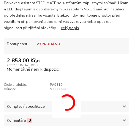
Parkovací asistent STEELMATE se 4 stříbrnými zápustnými snímači 16mm
a LED displejem s dvoubarevným ukazatelem M5, určený pro instalaci
do předního nárazníku vozidla. Elektronicky monitoruje prostor před
vozidlem při parkování a upozorní Vás zvukovou nebo optickou
signalizací při zjištění překážky. ...
celý popis
Dostupnost
VYPRODÁNO
2 853,00 Kč
/
ks
2 357,85 Kč
bez DPH
Momentálně není k dispozici
Číslo produktu:
PA0810
Výrobce:
STEELMATE
Kompletní specifikace
Komentáře
0