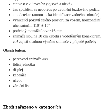
citlivost v 2 úrovních (vysoká a nízká)
čas zpoždění 8s nebo 20s po uvolnění brzdového pedálu
autodetekce (automatická identifikace vadného snímače)
vynikající pokrytí celého prostoru za vozem, horizontální
úhel snímání 110° ± 15°
potřebný montážní otvor 16 mm
snímače jsou na 10 cm kabelu s vodotěsným konektorem,
což zajistí snadnou výměnu snímače v případě potřeby
Obsah balení:
parkovací snímače 4ks
řídící jednotka
displej
kabeláže
návod
záruční list
Zboží zařazeno v kategoriích