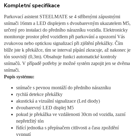
Kompletní specifikace
Parkovací asistent STEELMATE se 4 stříbrnými zápustnými
snímači 16mm a LED displejem s dvoubarevným ukazatelem M5,
určený pro instalaci do předního nárazníku vozidla. Elektronicky
monitoruje prostor před vozidlem při parkování a upozorní Vás
zvukovou nebo optickou signalizací při zjištění překážky. Čím
blíže jste k překážce, tím se interval pípání zkracuje, až nakonec je
tón souvislý (0,3m). Obsahuje funkci automatické kontroly
snímačů. V případě potřeby je možné systém zapojit jen se dvěma
snímači.
Popis systému:
snímače s pevnou montáží do předního nárazníku
rychlá detekce překážky
akustická a vizuální signalizace (Led diody)
dvoubarevný LED displej M5
pokud je překážka ve vzdálenosti 30cm od vozidla, zazní
nepřetržitý tón
řídící jednotka s přepínačem citlivosti a času zpoždění
vypnutí