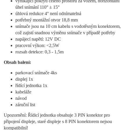
vynikající pokrytí celého prostoru za vozem, horizontální
úhel snímání 110° ± 15°
úhlová redukce 4° není odnímatelná
potřebný montážní otvor 18,8 mm
snímače jsou na 10 cm kabelu s vodotěsným konektorem,
což zajistí snadnou výměnu snímače v případě potřeby
napájecí napětí: 12V DC
pracovní výkon: <2,5W
rozsah detekce: 0,3 - 1,5m
Obsah balení:
parkovací snímače 4ks
displej 1x
řídící jednotka 1x
kabeláže
návod
záruční list
Upozornění: Řídicí jednotka obsahuje 3 PIN konektor pro
připojení displeje, staré displeje s 8 PIN konektorem nejsou
kompatibilní!