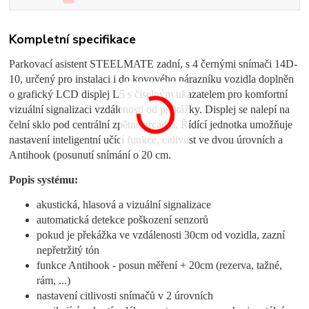
Kompletní specifikace
Parkovací asistent STEELMATE zadní, s 4 černými snímači 14D-
10, určený pro instalaci i do kovového nárazníku vozidla doplněn
o grafický LCD displej L5 s číselným ukazatelem pro komfortní
vizuální signalizaci vzdálenosti od překážky. Displej se nalepí na
čelní sklo pod centrální zpětné zrcátko. Řídící jednotka umožňuje
nastavení inteligentní učící funkce, citlivost ve dvou úrovních a
Antihook (posunutí snímání o 20 cm.
Popis systému:
akustická, hlasová a vizuální signalizace
automatická detekce poškození senzorů
pokud je překážka ve vzdálenosti 30cm od vozidla, zazní
nepřetržitý tón
funkce Antihook - posun měření + 20cm (rezerva, tažné,
rám, ...)
nastavení citlivosti snímačů v 2 úrovních