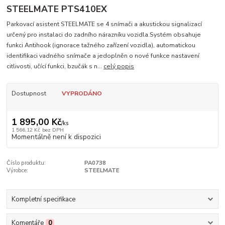
STEELMATE PTS410EX
Parkovací asistent STEELMATE se 4 snímači a akustickou signalizací
určený pro instalaci do zadního nárazníku vozidla.Systém obsahuje
funkci Antihook (ignorace tažného zařízení vozidla), automatickou
identifikaci vadného snímače a jedoplněn o nové funkce nastavení
citlivosti, učící funkci, bzučák s n...
celý popis
Dostupnost
VYPRODÁNO
1 895,00 Kč
/
ks
1 566,12 Kč
bez DPH
Momentálně není k dispozici
Číslo produktu:
PA0738
Výrobce:
STEELMATE
Kompletní specifikace
Komentáře
0