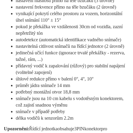
nastavení hlasitosti přímo na těle bzučáku (3 úrovně)
nastavení frekvence přímo na těle bzučáku (2 úrovně)
vynikající pokrytí celého prostoru za vozem, horizontální
úhel snímání 110° ± 15°
pokud je překážka ve vzdálenosti 30cm od vozidla, zazní
nepřetržitý tón
autodetekce (automatická identifikace vadného snímače)
nastavitelná citlivost snímačů na řídící jednotce (2 úrovně)
jedinečná učící funkce (ignorace trvalé překážky - rezerva,
tažné, rám, ...)
přídavný vodič k zapalování (růžový) pro stabilní napájení
(volitelné zapojení)
úhlové redukce přímo v balení 0°, 4°, 10°
průměr jádra snímače 14 mm
potřebný montážní otvor 18,8 mm
snímače jsou na 10 cm kabelu s vodotěsným konektorem,
což zajistí snadnou výměnu
snímače v případě potřeby
délka vodičů k senzorům 2.2m
Upozornění
:
Řídící jednotka
obsahuje
3
PIN
konektor
pro