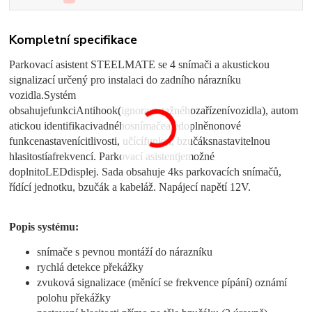
Kompletní specifikace
Parkovací asistent STEELMATE se 4 snímači a akustickou
signalizací určený pro instalaci do zadního nárazníku
vozidla.
Systém
obsahuje
funkci
Antihook
(
ignorace
tažného
zařízení
vozidla
),
autom
atickou identifikaci
vadného
snímače
a
je
doplněn
o
nové
funkce
nastavení
citlivosti
,
učící
funkci
,
bzučák
s
nastavitelnou
hlasitostí
a
frekvencí
.
Parkovací asistent
je
možné
doplnit
o
LED
displej
. Sada obsahuje 4ks parkovacích snímačů,
řídící jednotku, bzučák a kabeláž. Napájecí napětí 12V.
Popis systému:
snímače s pevnou montáží do nárazníku
rychlá detekce překážky
zvuková signalizace (měnící se frekvence pípání) oznámí
polohu překážky