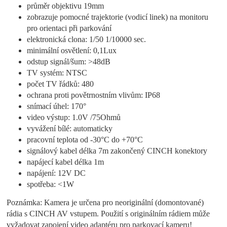
průměr objektivu 19mm
zobrazuje pomocné trajektorie (vodicí linek) na monitoru
pro orientaci při parkování
elektronická clona: 1/50 1/10000 sec.
minimální osvětlení: 0,1Lux
odstup signál/šum: >48dB
TV systém: NTSC
počet TV řádků: 480
ochrana proti povětrnostním vlivům: IP68
snímací úhel: 170°
video výstup: 1.0V /75Ohmů
vyvážení bílé: automaticky
pracovní teplota od -30°C do +70°C
signálový kabel délka 7m zakončený CINCH konektory
napájecí kabel délka 1m
napájení: 12V DC
spotřeba: <1W
Poznámka: Kamera je určena pro neoriginální (domontované)
rádia s CINCH AV vstupem. Použití s originálním rádiem může
vyžadovat zapojení video adaptéru pro parkovací kameru!