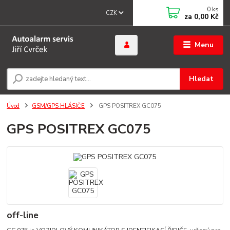
0
ks
CZK
za
0,00 Kč
Menu
Hledat
Úvod
GSM/GPS HLÁSIČE
GPS POSITREX GC075
GPS POSITREX GC075
off-line