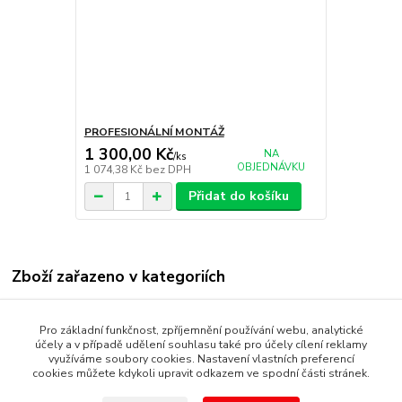
PROFESIONÁLNÍ MONTÁŽ
1 300,00 Kč
NA
/
ks
OBJEDNÁVKU
1 074,38 Kč
bez DPH
Přidat do košíku
Zboží zařazeno v kategoriích
GSM/GPS HLÁSIČE
Pro základní funkčnost, zpříjemnění používání webu, analytické
GPS HLÁSIČ
účely a v případě udělení souhlasu také pro účely cílení reklamy
využíváme soubory cookies. Nastavení vlastních preferencí
cookies můžete kdykoli upravit odkazem ve spodní části stránek.