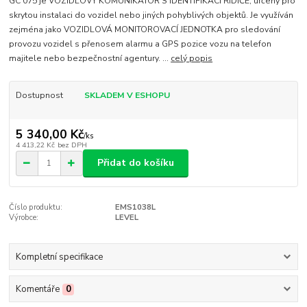
GC 075 je VOZIDLOVÝ KOMUNIKÁTOR S IDENTIFIKACÍ ŘIDIČE, určený pro
skrytou instalaci do vozidel nebo jiných pohyblivých objektů. Je využíván
zejména jako VOZIDLOVÁ MONITOROVACÍ JEDNOTKA pro sledování
provozu vozidel s přenosem alarmu a GPS pozice vozu na telefon
majitele nebo bezpečnostní agentury. ...
celý popis
Dostupnost
SKLADEM V ESHOPU
5 340,00 Kč
/
ks
4 413,22 Kč
bez DPH
Přidat do košíku
Číslo produktu:
EMS1038L
Výrobce:
LEVEL
Kompletní specifikace
Komentáře
0