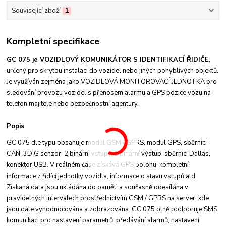
Související zboží
1
Kompletní specifikace
GC 075 je VOZIDLOVÝ KOMUNIKÁTOR S IDENTIFIKACÍ ŘIDIČE
,
určený pro skrytou instalaci do vozidel nebo jiných pohyblivých objektů.
Je využíván zejména jako VOZIDLOVÁ MONITOROVACÍ JEDNOTKA pro
sledování provozu vozidel s přenosem alarmu a GPS pozice vozu na
telefon majitele nebo bezpečnostní agentury.
Popis
GC 075 dle typu obsahuje modul GSM / GPRS, modul GPS, sběrnici
CAN, 3D G senzor, 2 binární vstupy, 1 binární výstup, sběrnici Dallas,
konektor USB. V reálném čase získává GPS polohu, kompletní
informace z řídící jednotky vozidla, informace o stavu vstupů atd.
Získaná data jsou ukládána do paměti a současně odesílána v
pravidelných intervalech prostřednictvím GSM / GPRS na server, kde
jsou dále vyhodnocována a zobrazována. GC 075 plně podporuje SMS
komunikaci pro nastavení parametrů, předávání alarmů, nastavení