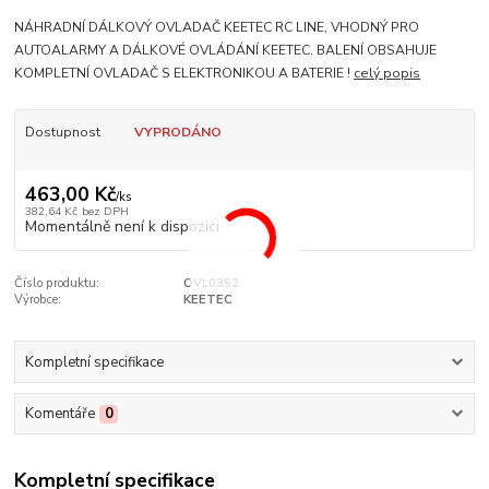
NÁHRADNÍ DÁLKOVÝ OVLADAČ KEETEC RC LINE, VHODNÝ PRO
AUTOALARMY A DÁLKOVÉ OVLÁDÁNÍ KEETEC. BALENÍ OBSAHUJE
KOMPLETNÍ OVLADAČ S ELEKTRONIKOU A BATERIE !
celý popis
Dostupnost
VYPRODÁNO
463,00 Kč
/
ks
382,64 Kč
bez DPH
Momentálně není k dispozici
Číslo produktu:
OVL0352
Výrobce:
KEETEC
Kompletní specifikace
Komentáře
0
Kompletní specifikace