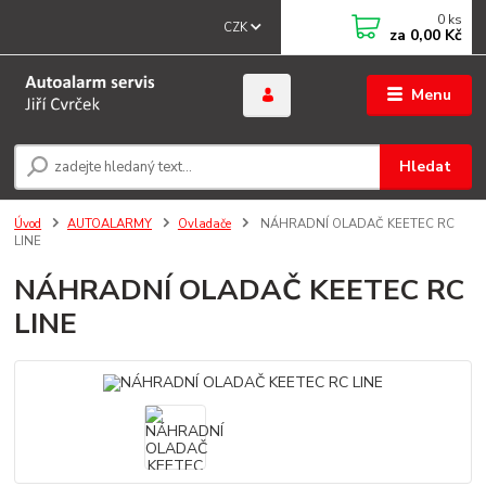
0
ks
CZK
za
0,00 Kč
Menu
Hledat
Úvod
AUTOALARMY
Ovladače
NÁHRADNÍ OLADAČ KEETEC RC
LINE
NÁHRADNÍ OLADAČ KEETEC RC
LINE