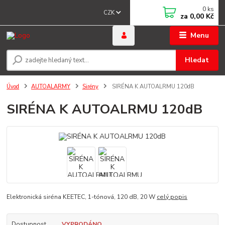
0
ks
CZK
za
0,00 Kč
Menu
Hledat
Úvod
AUTOALARMY
Sirény
SIRÉNA K AUTOALRMU 120dB
SIRÉNA K AUTOALRMU 120dB
Elektronická siréna KEETEC, 1-tónová, 120 dB, 20 W
celý popis
Dostupnost
VYPRODÁNO