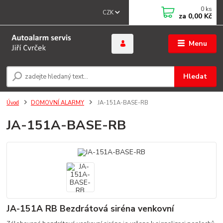
0
ks
CZK
za
0,00 Kč
Menu
Hledat
Úvod
DOMOVNÍ ALARMY
JA-151A-BASE-RB
JA-151A-BASE-RB
JA-151A RB Bezdrátová siréna venkovní