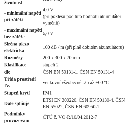
životnost
4,0 V
- minimální napětí
(při poklesu pod tuto hodnotu akumulátor
při zátěži
vyměnit)
- maximální napětí
6,0 V
bez zátěže
Siréna piezo
100 dB / m (při plně dobitém akumulátoru)
elektrická
Rozměry
200 x 300 x 70 mm
Klasifikace
stupeň 2
dle
ČSN EN 50131-1, ČSN EN 50131-4
Třída prostředí
venkovní všeobecné -25 až +60 °C
IV.
Stupeň krytí
IP41
ETSI EN 300220, ČSN EN 50130-4, ČSN
Dále splňuje
EN 55022, ČSN EN 60950-1
Podmínky
ČTÚ č. VO-R/10/04.2012-7
provozování