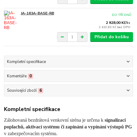
JA-163A-BASE-RB
DO TŘÍ DNŮ
2 928,00 Kč
/
ks
2 419,83 Kč
bez DPH
Přidat do košíku
Kompletní specifikace
Komentáře
0
Související zboží
6
Kompletní specifikace
Zálohovaná bezdrátová venkovní siréna je určena k
signalizaci
poplachů, aktivací systému či zapínání a vypínání výstupů PG
v zabezpečovacím systému.