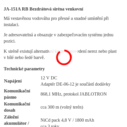
JA-151A RB Bezdrátová siréna venkovní
Má vestavěnou vodováhu pro přesné a snadné umístění při
instalaci.
Je adresovatelná a obsazuje v zabezpečovacím systému jednu
pozici.
K siréně existují alternativní kryty v provedení nerez nebo plast
v bílé nebo šedé barvě.
Technické parametry
12 V DC
Napájení
Adaptér DE-06-12 je součástí dodávky
Komunikační
868,1 MHz, protokol JABLOTRON
pásmo
Komunikační
cca 300 m (volný terén)
dosah
Záložní
NiCd pack 4,8 V / 1800 mAh
akumulátor /
cca 3 roky