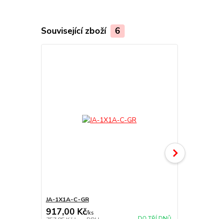
Související zboží
6
JA-1X1A-C-GR
JA-1X1A-C-
917,00 Kč
917,00 K
/
ks
DO TŘÍ DNŮ