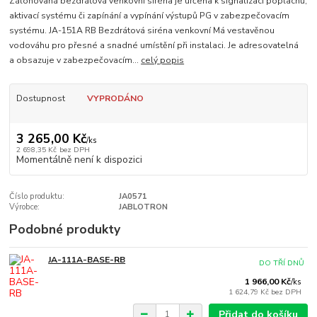
Zálohovaná bezdrátová venkovní siréna je určena k signalizaci poplachů,
aktivací systému či zapínání a vypínání výstupů PG v zabezpečovacím
systému. JA-151A RB Bezdrátová siréna venkovní Má vestavěnou
vodováhu pro přesné a snadné umístění při instalaci. Je adresovatelná
a obsazuje v zabezpečovacím...
celý popis
Dostupnost
VYPRODÁNO
3 265,00 Kč
/
ks
2 698,35 Kč
bez DPH
Momentálně není k dispozici
Číslo produktu:
JA0571
Výrobce:
JABLOTRON
Podobné produkty
JA-111A-BASE-RB
DO TŘÍ DNŮ
1 966,00 Kč
/
ks
1 624,79 Kč
bez DPH
Přidat do košíku