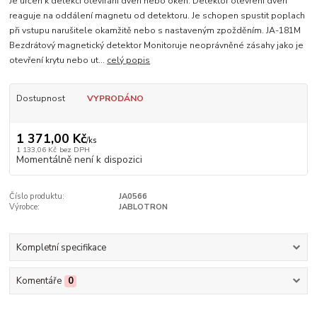
Je určen k detekci otevírání dveří nebo oken. Detektor otevření dveří
reaguje na oddálení magnetu od detektoru. Je schopen spustit poplach
při vstupu narušitele okamžitě nebo s nastaveným zpožděním. JA-181M
Bezdrátový magnetický detektor Monitoruje neoprávněné zásahy jako je
otevření krytu nebo ut...
celý popis
Dostupnost
VYPRODÁNO
1 371,00 Kč
/
ks
1 133,06 Kč
bez DPH
Momentálně není k dispozici
Číslo produktu:
JA0566
Výrobce:
JABLOTRON
Kompletní specifikace
Komentáře
0