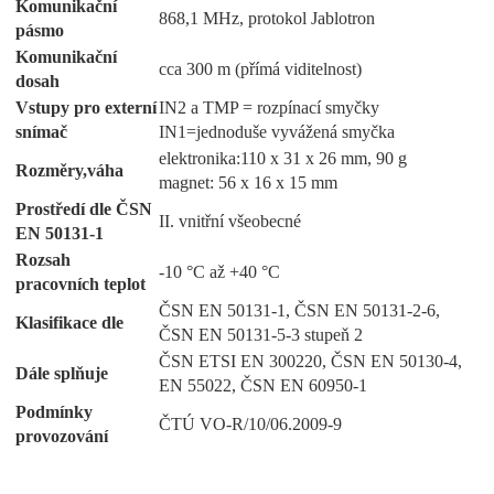
Komunikační
868,1 MHz, protokol Jablotron
pásmo
Komunikační
cca 300 m (přímá viditelnost)
dosah
Vstupy pro externí
IN2 a TMP = rozpínací smyčky
snímač
IN1=jednoduše vyvážená smyčka
elektronika:110 x 31 x 26 mm, 90 g
Rozměry,váha
magnet: 56 x 16 x 15 mm
Prostředí dle ČSN
II. vnitřní všeobecné
EN 50131-1
Rozsah
-10 °C až +40 °C
pracovních teplot
ČSN EN 50131-1, ČSN EN 50131-2-6,
Klasifikace dle
ČSN EN 50131-5-3 stupeň 2
ČSN ETSI EN 300220, ČSN EN 50130-4,
Dále splňuje
EN 55022, ČSN EN 60950-1
Podmínky
ČTÚ VO-R/10/06.2009-9
provozování