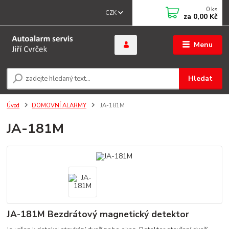
0
ks
CZK
za
0,00 Kč
Menu
Hledat
Úvod
DOMOVNÍ ALARMY
JA-181M
JA-181M
JA-181M Bezdrátový magnetický detektor