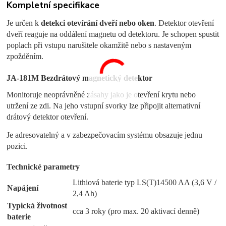
Kompletní specifikace
Je určen k
detekci otevírání dveří nebo oken
. Detektor otevření
dveří reaguje na oddálení magnetu od detektoru. Je schopen spustit
poplach při vstupu narušitele okamžitě nebo s nastaveným
zpožděním.
JA-181M Bezdrátový magnetický detektor
Monitoruje neoprávněné zásahy jako je otevření krytu nebo
utržení ze zdi. Na jeho vstupní svorky lze připojit alternativní
drátový detektor otevření.
Je adresovatelný a v zabezpečovacím systému obsazuje jednu
pozici.
Technické parametry
Lithiová baterie typ LS(T)14500 AA (3,6 V /
Napájení
2,4 Ah)
Typická životnost
cca 3 roky (pro max. 20 aktivací denně)
baterie