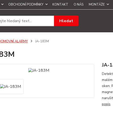
OBCHODNÍ PODMÍNKY
KONTAKT
O NÁS
MONTÁŽE
Hledat
DOMOVNÍ ALARMY
JA-183M
183M
JA-1
Detekt
malém 
oken. 
magnet
naruši
popis