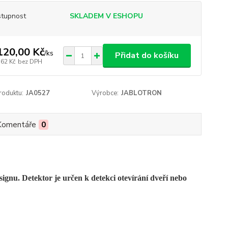
tupnost
SKLADEM V ESHOPU
120,00 Kč
/
ks
Přidat do košíku
,62 Kč
bez DPH
roduktu:
JA0527
Výrobce:
JABLOTRON
Komentáře
0
ignu. Detektor je určen k detekci otevírání dveří nebo