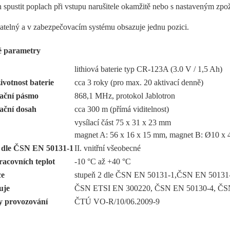
 spustit poplach při vstupu narušitele okamžitě nebo s nastaveným zp
atelný a v zabezpečovacím systému obsazuje jednu pozici.
é parametry
lithiová baterie typ CR-123A (3.0 V / 1,5 Ah)
ivotnost baterie
cca 3 roky (pro max. 20 aktivací denně)
ační pásmo
868,1 MHz, protokol Jablotron
ční dosah
cca 300 m (přímá viditelnost)
vysílací část 75 x 31 x 23 mm
magnet A: 56 x 16 x 15 mm, magnet B: Ø10 x
í dle ČSN EN 50131-1
II. vnitřní všeobecné
acovních teplot
-10 °C až +40 °C
ce
stupeň 2 dle ČSN EN 50131-1,ČSN EN 50131
uje
ČSN ETSI EN 300220, ČSN EN 50130-4, ČS
 provozování
ČTÚ VO-R/10/06.2009-9