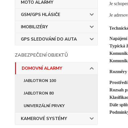
MOTO ALARMY
Je schopen
GSM/GPS HLÁSIČE
Je adresov
IMOBILIZÉRY
Technick
Napájení
GPS SLEDOVÁNÍ DO AUTA
Typická ž
Komunik
ZABEZPEČENÍ OBJEKTŮ
Komunika
DOMOVNÍ ALARMY
Rozměry
JABLOTRON 100
Prostřed
Rozsah pr
JABLOTRON 80
Klasifika
Dále splň
UNIVERZÁLNÍ PRVKY
Podmínky
KAMEROVÉ SYSTÉMY