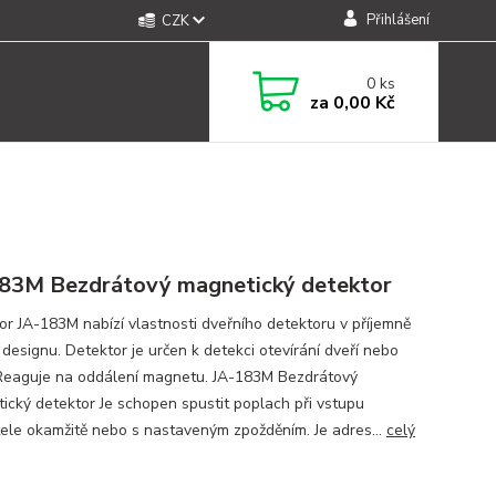
Přihlášení
CZK
0
ks
za
0,00 Kč
83M Bezdrátový magnetický detektor
or JA-183M nabízí vlastnosti dveřního detektoru v příjemně
designu. Detektor je určen k detekci otevírání dveří nebo
Reaguje na oddálení magnetu. JA-183M Bezdrátový
ický detektor Je schopen spustit poplach při vstupu
tele okamžitě nebo s nastaveným zpožděním. Je adres...
celý