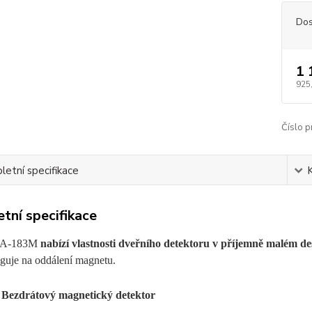
Dos
1 
925
Číslo p
etní specifikace
tní specifikace
 JA-183M
nabízí vlastnosti dveřního detektoru v příjemně malém des
aguje na oddálení magnetu.
Bezdrátový magnetický detektor