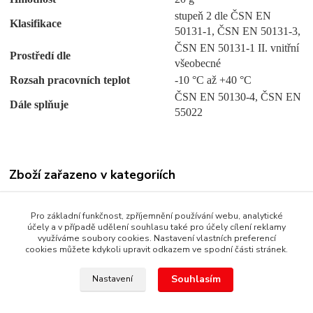
stupeň 2 dle ČSN EN
Klasifikace
50131-1, ČSN EN 50131-3,
ČSN EN 50131-1 II. vnitřní
Prostředí dle
všeobecné
Rozsah pracovních teplot
-10 °C až +40 °C
ČSN EN 50130-4, ČSN EN
Dále splňuje
55022
Zboží zařazeno v kategoriích
DOMOVNÍ ALARMY
Pro základní funkčnost, zpříjemnění používání webu, analytické
JABLOTRON 100
účely a v případě udělení souhlasu také pro účely cílení reklamy
využíváme soubory cookies. Nastavení vlastních preferencí
cookies můžete kdykoli upravit odkazem ve spodní části stránek.
Souhlasím
Nastavení
Copyright © 1987 - 2022 autoalarmyhk.cz Jiří Cvrček, Autoalarm
servis HK +420608246300