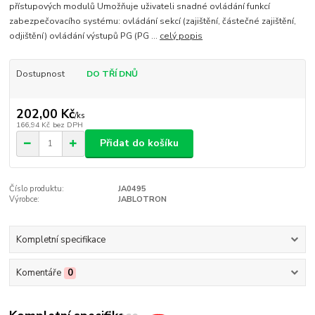
přístupových modulů Umožňuje uživateli snadné ovládání funkcí
zabezpečovacího systému: ovládání sekcí (zajištění, částečné zajištění,
odjištění) ovládání výstupů PG (PG ...
celý popis
Dostupnost
DO TŘÍ DNŮ
202,00 Kč
/
ks
166,94 Kč
bez DPH
Přidat do košíku
Číslo produktu:
JA0495
Výrobce:
JABLOTRON
Kompletní specifikace
Komentáře
0