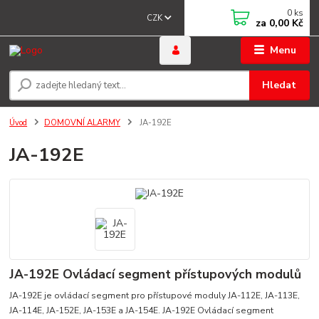
0
ks
CZK
za
0,00 Kč
Menu
Hledat
Úvod
DOMOVNÍ ALARMY
JA-192E
JA-192E
JA-192E Ovládací segment přístupových modulů
JA-192E je ovládací segment pro přístupové moduly JA-112E, JA-113E,
JA-114E, JA-152E, JA-153E a JA-154E. JA-192E Ovládací segment