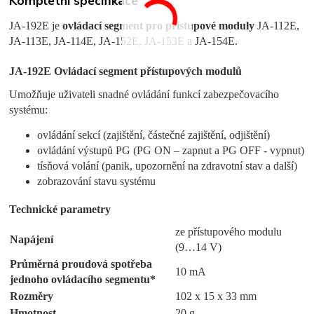
Kompletní specifikace
JA-192E je
ovládací segment pro přístupové moduly
JA-112E,
JA-113E, JA-114E, JA-152E, JA-153E a JA-154E.
JA-192E Ovládací segment přístupových modulů
Umožňuje uživateli snadné ovládání funkcí zabezpečovacího
systému:
ovládání sekcí (zajištění, částečné zajištění, odjištění)
ovládání výstupů PG (PG ON – zapnut a PG OFF - vypnut)
tísňová volání (panik, upozornění na zdravotní stav a další)
zobrazování stavu systému
Technické parametry
ze přístupového modulu
Napájení
(9…14 V)
Průměrná proudová spotřeba
10 mA
jednoho ovládacího segmentu*
Rozměry
102 x 15 x 33 mm
Hmotnost
20 g