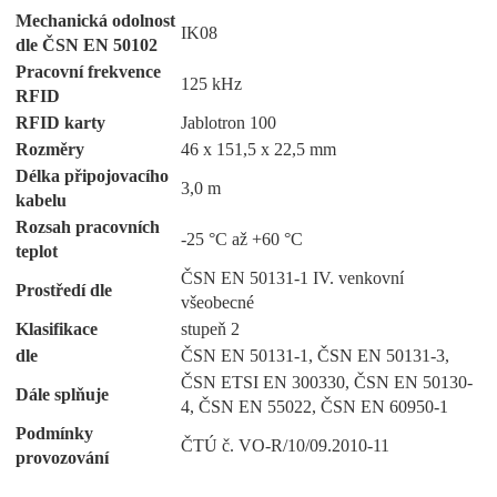
Mechanická odolnost
IK08
dle ČSN EN 50102
Pracovní frekvence
125 kHz
RFID
RFID karty
Jablotron 100
Rozměry
46 x 151,5 x 22,5 mm
Délka připojovacího
3,0 m
kabelu
Rozsah pracovních
-25 °C až +60 °C
teplot
ČSN EN 50131-1 IV. venkovní
Prostředí dle
všeobecné
Klasifikace
stupeň 2
dle
ČSN EN 50131-1, ČSN EN 50131-3,
ČSN ETSI EN 300330, ČSN EN 50130-
Dále splňuje
4, ČSN EN 55022, ČSN EN 60950-1
Podmínky
ČTÚ č. VO-R/10/09.2010-11
provozování