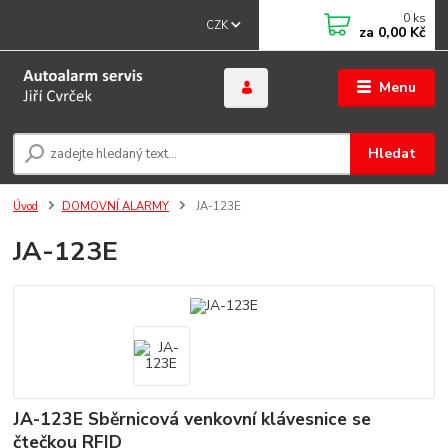
0
ks
CZK
za
0,00 Kč
Menu
Hledat
Úvod
DOMOVNÍ ALARMY
JA-123E
JA-123E
JA-123E Sběrnicová venkovní klávesnice se
čtečkou RFID