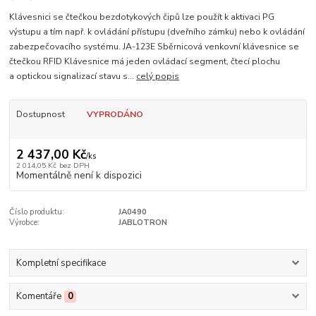
Klávesnici se čtečkou bezdotykových čipů lze použít k aktivaci PG
výstupu a tím např. k ovládání přístupu (dveřního zámku) nebo k ovládání
zabezpečovacího systému. JA-123E Sběrnicová venkovní klávesnice se
čtečkou RFID Klávesnice má jeden ovládací segment, čtecí plochu
a optickou signalizací stavu s...
celý popis
Dostupnost
VYPRODÁNO
2 437,00 Kč
/
ks
2 014,05 Kč
bez DPH
Momentálně není k dispozici
Číslo produktu:
JA0490
Výrobce:
JABLOTRON
Kompletní specifikace
Komentáře
0