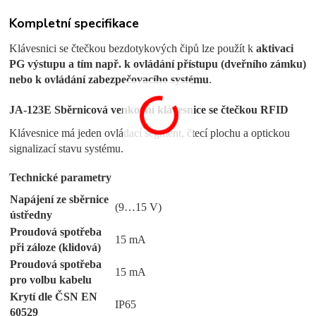
Kompletní specifikace
Klávesnici se čtečkou bezdotykových čipů lze použít k
aktivaci
PG výstupu a tím např. k ovládání přístupu (dveřního zámku)
nebo k ovládání zabezpečovacího systému
.
JA-123E Sběrnicová venkovní klávesnice se čtečkou RFID
Klávesnice má jeden ovládací segment, čtecí plochu a optickou
signalizací stavu systému.
Technické parametry
Napájení ze sběrnice
(9…15 V)
ústředny
Proudová spotřeba
15 mA
při záloze (klidová)
Proudová spotřeba
15 mA
pro volbu kabelu
Krytí dle ČSN EN
IP65
60529