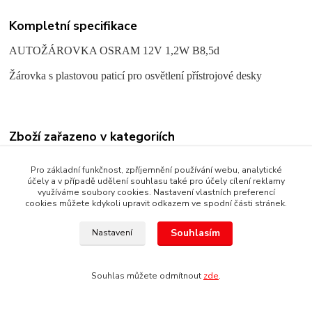
Kompletní specifikace
AUTOŽÁROVKA OSRAM 12V 1,2W B8,5d
Žárovka s plastovou paticí pro osvětlení přístrojové desky
Zboží zařazeno v kategoriích
AUTOŽÁROVKY KLASICKÉ
Pro základní funkčnost, zpříjemnění používání webu, analytické
účely a v případě udělení souhlasu také pro účely cílení reklamy
PALUBNÍ DESKA
využíváme soubory cookies. Nastavení vlastních preferencí
cookies můžete kdykoli upravit odkazem ve spodní části stránek.
Souhlasím
Nastavení
Copyright © 1987 - 2022 autoalarmyhk.cz Jiří Cvrček, Autoalarm
servis HK +420608246300
Souhlas můžete odmítnout
zde
.
Vytvořeno na
Eshop-rychle.cz