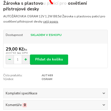
Žárovka s plastovou paticí pro osvětlení
přístrojové desky
AUTOŽÁROVKA OSRAM 12V 1,2W B8,5d Žárovka s plastovou paticí pro
osvětlení přístrojové desky
celý popis
Dostupnost
SKLADEM V ESHOPU
29,00 Kč
/
ks
23,97 Kč
bez DPH
Přidat do košíku
Číslo produktu:
AUT469
Výrobce:
OSRAM
Kompletní specifikace
Komentáře
0