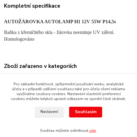
Kompletní specifikace
AUTOŽÁROVKA AUTOLAMP H1 12V 55W P14,5s
Baňka z křemičitého skla - žárovka neemituje UV záření.
Homologováno
Zboží zařazeno v kategoriích
AUTOŽÁROVKY KLASICKÉ
Pro základní funkčnost, zpříjemnění používání webu, analytické
POTKÁVACÍ SVĚTLA
účely a v případě udělení souhlasu také pro účely cílení reklamy
využíváme soubory cookies. Nastavení vlastních preferencí
cookies můžete kdykoli upravit odkazem ve spodní části stránek.
Souhlasím
Nastavení
Copyright © 1987 - 2022 autoalarmyhk.cz Jiří Cvrček, Autoalarm
servis HK +420608246300
Souhlas můžete odmítnout
zde
.
Vytvořeno na
Eshop-rychle.cz