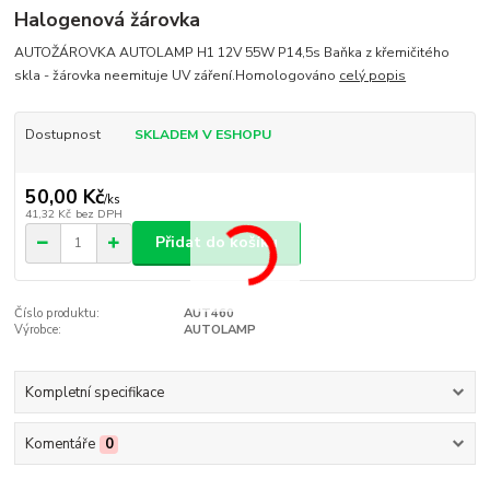
Halogenová žárovka
AUTOŽÁROVKA AUTOLAMP H1 12V 55W P14,5s Baňka z křemičitého
skla - žárovka neemituje UV záření.Homologováno
celý popis
Dostupnost
SKLADEM V ESHOPU
50,00 Kč
/
ks
41,32 Kč
bez DPH
Přidat do košíku
Číslo produktu:
AUT460
Výrobce:
AUTOLAMP
Kompletní specifikace
Komentáře
0