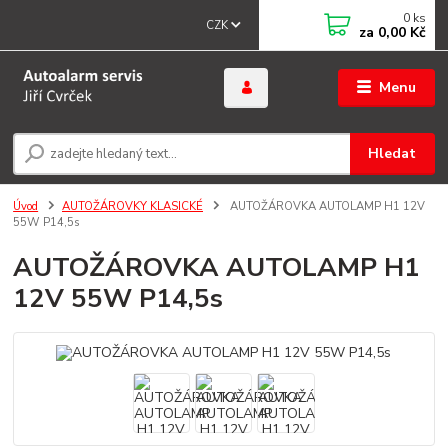
0
ks
CZK
za
0,00 Kč
Menu
Hledat
Úvod
AUTOŽÁROVKY KLASICKÉ
AUTOŽÁROVKA AUTOLAMP H1 12V
55W P14,5s
AUTOŽÁROVKA AUTOLAMP H1
12V 55W P14,5s