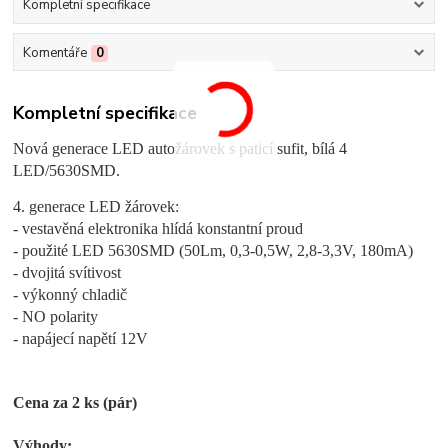
Kompletní specifikace
Komentáře
0
Kompletní specifikace
Nová generace LED autožárovek s paticí sufit, bílá 4
LED/5630SMD.
4. generace LED žárovek:
- vestavěná elektronika hlídá konstantní proud
- použité LED 5630SMD (50Lm, 0,3-0,5W, 2,8-3,3V, 180mA)
- dvojitá svítivost
- výkonný chladič
- NO polarity
- napájecí napětí 12V
Cena za 2 ks (pár)
Výhody: