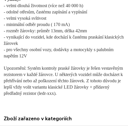
- velmi dlouhá životnost (více než 40 000 h)
- odolné otřesům, častému zapínání a vypínání
- velmi vysoká svítivost
- minimální odběr proudu ( 170 mA)
- rozměr žárovky: průměr 13mm, délka 42mm
- vynikající do vozidel, kde dochází k častému praskání klasických
žárovek
- pro všechny osobní vozy, dodávky a motocykly s palubním
napětím 12V
Upozornění: Systém kontroly praské žárovky je řešen vestavěným
rezistorem v každé žárovce. U některých vozidel může docházet k
přehřívání nebo až poškození těchto žárovek. Z tohoto důvodu je
lepší vždy volit variantu klasické LED žárovky + přídavný
předřadný rezistor (ledr-xxx).
Zboží zařazeno v kategoriích