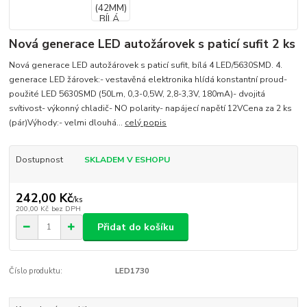
Nová generace LED autožárovek s paticí sufit 2 ks
Nová generace LED autožárovek s paticí sufit, bílá 4 LED/5630SMD. 4.
generace LED žárovek:- vestavěná elektronika hlídá konstantní proud-
použité LED 5630SMD (50Lm, 0,3-0,5W, 2,8-3,3V, 180mA)- dvojitá
svítivost- výkonný chladič- NO polarity- napájecí napětí 12VCena za 2 ks
(pár)Výhody:- velmi dlouhá...
celý popis
Dostupnost
SKLADEM V ESHOPU
242,00 Kč
/
ks
200,00 Kč
bez DPH
Přidat do košíku
Číslo produktu:
LED1730