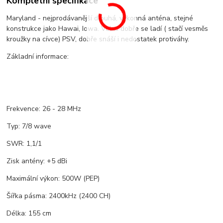
Kompletní specifikace
Maryland - nejprodávanější dlouhá, výkonná anténa, stejné
konstrukce jako Hawai, Iowa. Velmi dobře se ladí ( stačí vesměs
kroužky na cívce) PSV, dobře snáší i nedostatek protiváhy.
Základní informace:
Frekvence: 26 - 28 MHz
Typ: 7/8 wave
SWR: 1,1/1
Zisk antény: +5 dBi
Maximální výkon: 500W (PEP)
Šířka pásma: 2400kHz (2400 CH)
Délka: 155 cm