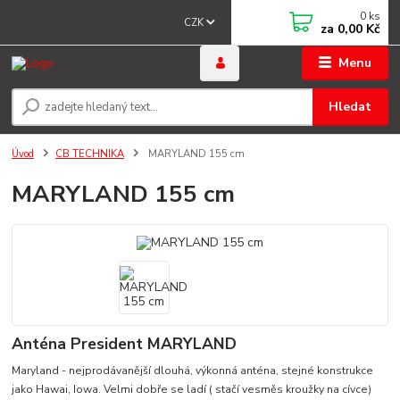
0
ks
CZK
za
0,00 Kč
Menu
Hledat
Úvod
CB TECHNIKA
MARYLAND 155 cm
MARYLAND 155 cm
Anténa President MARYLAND
Maryland - nejprodávanější dlouhá, výkonná anténa, stejné konstrukce
jako Hawai, Iowa. Velmi dobře se ladí ( stačí vesměs kroužky na cívce)