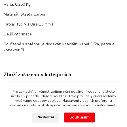
Váha: 0,250 Kg
Materiál: Steel / Carbon
Patka: Typ N ( Díra 13 mm )
Další informace:
Současně s anténou je dodáván koaxiální kabel 3,5m, patka a
konektor PL.
Zboží zařazeno v kategoriích
CB TECHNIKA
Pro základní funkčnost, zpříjemnění používání webu, analytické
ANTÉNY
účely a v případě udělení souhlasu také pro účely cílení reklamy
využíváme soubory cookies. Nastavení vlastních preferencí
cookies můžete kdykoli upravit odkazem ve spodní části stránek.
Souhlasím
Nastavení
Copyright © 1987 - 2022 autoalarmyhk.cz Jiří Cvrček, Autoalarm