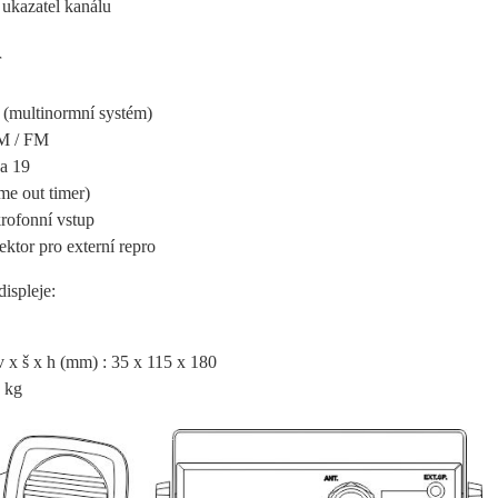
í ukazatel kanálu
r
 (multinormní systém)
M / FM
ba 19
me out timer)
krofonní vstup
ektor pro externí repro
displeje:
 x š x h (mm) : 35 x 115 x 180
8 kg