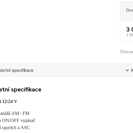
Dos
3 
2 5
Číslo p
etní specifikace
tní specifikace
í 12/24 V
 kanálů AM / FM
 a ON/OFF vypínač
í squelch a ASC