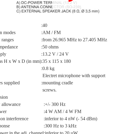
:
40
on modes
:
AM / FM
 ranges
:
from 26.965 MHz to 27.405 MHz
impedance
:
50 ohms
ply
:
13.2 V / 24 V
s H x W x D (in mm)
:
35 x 115 x 180
:
0.8 kg
Electret microphone with support
s supplied
:
mounting cradle
screws.
sion
 allowance
:
+/- 300 Hz
ower
:
4 W AM / 4 W FM
on interference
:
inferior to 4 nW (- 54 dBm)
ponse
:
300 Hz to 3 kHz
wer in the adj. channel
:
inferior to 20 µW