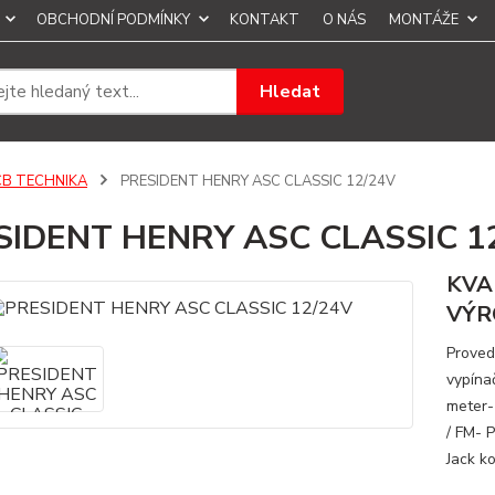
OBCHODNÍ PODMÍNKY
KONTAKT
O NÁS
MONTÁŽE
Hledat
CB TECHNIKA
PRESIDENT HENRY ASC CLASSIC 12/24V
SIDENT HENRY ASC CLASSIC 1
KVA
VÝR
Proved
vypína
meter-
/ FM- 
Jack ko