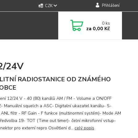
Přihlášení
CZK
0
ks
za
0,00 Kč
2/24V
LITNÍ RADIOSTANICE OD ZNÁMÉHO
OBCE
ení 12/24 V - 40 (80) kanálů AM / FM - Volume a ON/OFF
č- Manuální squelch a ASC- Digitalní ukazatel kanálu- S-
 ANL filtr - RF Gain - F funkce (multinormní systém)- Mode AM
Předvolba 19- TOT (Time out timer)- čelní mikrofonní vstup-
nektor pro externí repro Osvětlení d...
celý popis