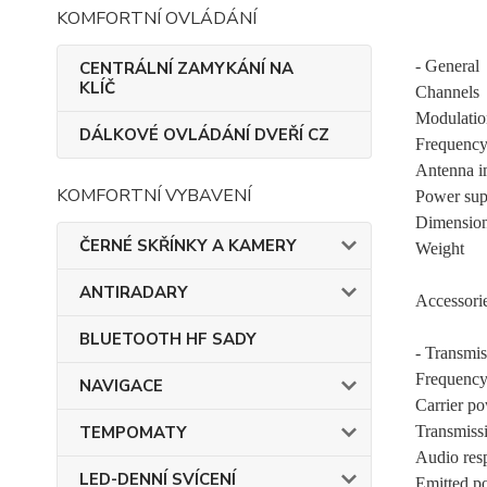
KOMFORTNÍ OVLÁDÁNÍ
- General
CENTRÁLNÍ ZAMYKÁNÍ NA
KLÍČ
Channels
Modulati
DÁLKOVÉ OVLÁDÁNÍ DVEŘÍ CZ
Frequency
Antenna 
KOMFORTNÍ VYBAVENÍ
Power sup
Dimension
ČERNÉ SKŘÍNKY A KAMERY
Weight
ANTIRADARY
Accessorie
BLUETOOTH HF SADY
- Transmis
Frequency
NAVIGACE
Carrier p
TEMPOMATY
Transmissi
Audio res
LED-DENNÍ SVÍCENÍ
Emitted po