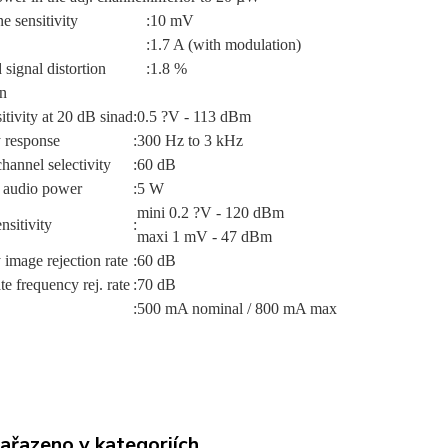
 sensitivity
:
10 mV
:
1.7 A (with modulation)
signal distortion
:
1.8 %
on
itivity at 20 dB sinad
:
0.5 ?V - 113 dBm
 response
:
300 Hz to 3 kHz
hannel selectivity
:
60 dB
audio power
:
5 W
mini 0.2 ?V - 120 dBm
nsitivity
:
maxi 1 mV - 47 dBm
image rejection rate
:
60 dB
te frequency rej. rate
:
70 dB
:
500 mA nominal / 800 mA max
zařazeno v kategoriích