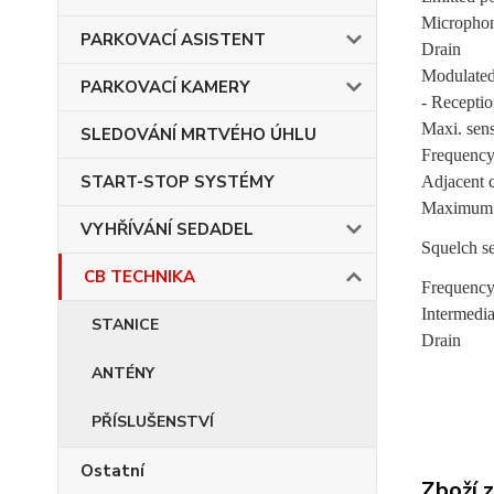
Microphone
PARKOVACÍ ASISTENT
Drain
Modulated 
PARKOVACÍ KAMERY
- Recepti
Maxi. sens
SLEDOVÁNÍ MRTVÉHO ÚHLU
Frequency
START-STOP SYSTÉMY
Adjacent c
Maximum 
VYHŘÍVÁNÍ SEDADEL
Squelch se
CB TECHNIKA
Frequency 
Intermedia
STANICE
Drain
ANTÉNY
PŘÍSLUŠENSTVÍ
Ostatní
Zboží 