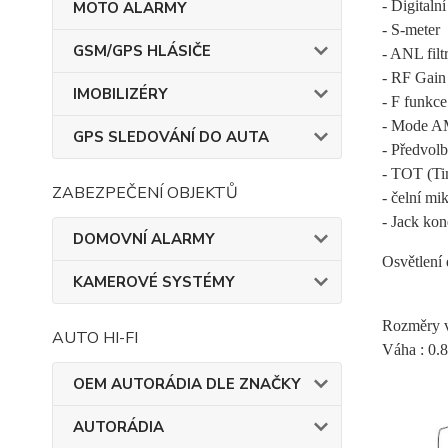
- Digitaln
MOTO ALARMY
- S-meter
GSM/GPS HLÁSIČE
- ANL filt
- RF Gain
IMOBILIZÉRY
- F funkce
- Mode A
GPS SLEDOVÁNÍ DO AUTA
- Předvol
- TOT (Ti
ZABEZPEČENÍ OBJEKTŮ
- čelní mi
- Jack kon
DOMOVNÍ ALARMY
Osvětlení 
KAMEROVÉ SYSTÉMY
Rozměry v
AUTO HI-FI
Váha : 0.
OEM AUTORÁDIA DLE ZNAČKY
AUTORÁDIA