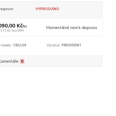
tupnost
VYPRODÁNO
090,00 Kč
/
ks
Momentálně není k dispozici
53,72 Kč
bez DPH
roduktu:
CB1139
Výrobce:
PRESIDENT
Komentáře
0